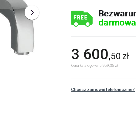
Bezwaru
darmowa
3 600
,
50
zł
Cena katalogowa: 5 959,35 zł
Chcesz zamówić telefonicznie?