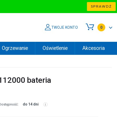
SPRAWDŹ
TWOJE KONTO
0
Ogrzewanie
Oświetlenie
Akcesoria
9112000 bateria
do 14 dni
Dostępność: