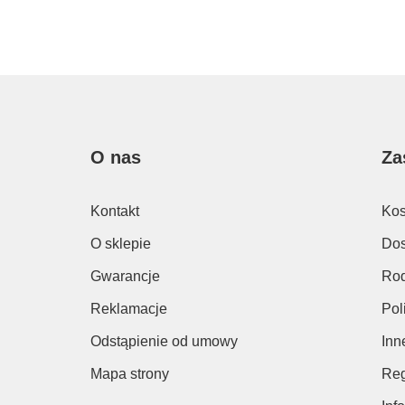
O nas
Za
Kontakt
Kos
O sklepie
Dos
Gwarancje
Rod
Reklamacje
Pol
Odstąpienie od umowy
Inn
Mapa strony
Reg