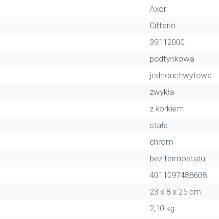
Axor
Citterio
39112000
podtynkowa
jednouchwytowa
zwykła
z korkiem
stała
chrom
bez termostatu
4011097488608
23 x 8 x 25 cm
2,10 kg