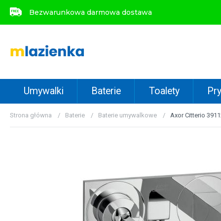
Bezwarunkowa darmowa dostawa
Bezwarunkowa darmowa dostawa
Umywalki
Baterie
Toalety
Pry
Strona główna
Baterie
Baterie umywalkowe
Axor Citterio 39