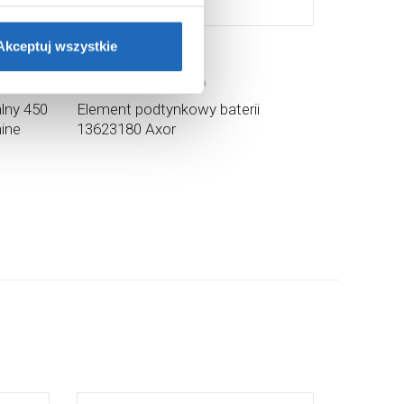
ie”.
Jeśli chcesz uzyskać
nformacje o plikach cookie”.
Akceptuj wszystkie
693
,
99
zł
Cena katalogowa:
1 675
,
26
zł
lny 450
Element podtynkowy baterii
ine
13623180 Axor