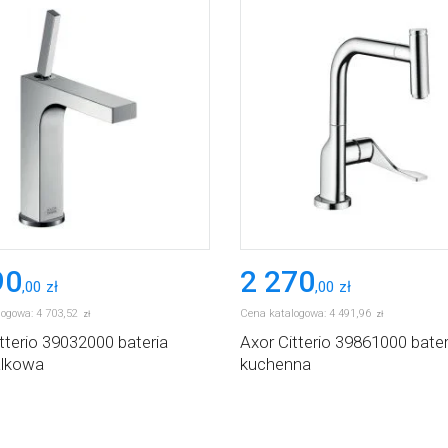
90
2 270
,
00
zł
,
00
zł
logowa:
4 703
,
52
Cena katalogowa:
4 491
,
96
zł
zł
tterio 39032000 bateria
Axor Citterio 39861000 bater
lkowa
kuchenna