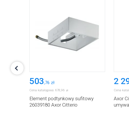
503
2 2
,
76
zł
Cena katalogowa:
678
,
96
Cena kata
zł
Element podtynkowy sufitowy
Axor Ci
90 Axor
26039180 Axor Citterio
umywa