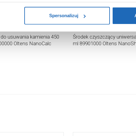
i na temat plików plików cookie, kliknij „Ustawienia plików cook
ików cookie i tego, dlaczego ich przepisy, przejdź do zakładu „I
Spersonalizuj
60
zł
,
95
zł
logowa:
89
,
90
zł
 do usuwania kamienia 450
Środek czyszczący uniwersa
00000 Oltens NanoCalc
ml 89901000 Oltens NanoSh