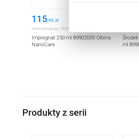
Aby uzyskać więcej informacj
więcej informacji na temat pl
115
70
,
95
zł
,
95
Cena katalogowa:
179
,
90
Cena kata
zł
Impregnat 250 ml 89902000 Oltens
Środek
NanoCare
ml 899
Produkty z serii