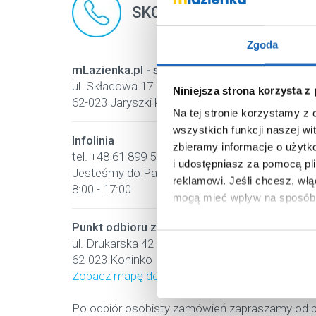
SKONTAKTUJ SIĘ Z NAMI
Zgoda
mLazienka.pl - siedziba główna, biura
ul. Składowa 17
Niniejsza strona korzysta z
62-023 Jaryszki k.Poznania
Na tej stronie korzystamy z
wszystkich funkcji naszej wi
Infolinia
zbieramy informacje o użytk
tel. +48 61 899 55 90
i udostępniasz za pomocą pl
Jesteśmy do Państwa dyspozycji od poniedział
reklamowi.
Jeśli chcesz, wł
8:00 - 17:00
mogą mieć wpływ na sposób 
Punkt odbioru zamówień Poznań-Koninko:
Aby uzyskać więcej informacj
ul. Drukarska 42
więcej informacji na temat pl
62-023 Koninko
Zobacz mapę dojazdu
Po odbiór osobisty zamówień zapraszamy od po