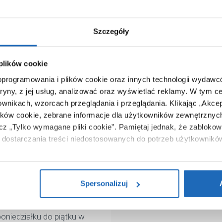
WYŚLIJ W
Szczegóły
*
Cel kontaktu:
 plików cookie
*
Imię i nazwisko:
 oprogramowania i plików cookie oraz innych technologii wydaw
tryny, z jej usług, analizować oraz wyświetlać reklamy.
W tym ce
*
Adres e-mail:
ownikach, wzorcach przeglądania i przeglądania.
Klikając „Akce
ików cookie, zebrane informacje dla użytkowników zewnętrznych
*
Treść:
ku do piątku w godzinach
ącz „Tylko wymagane pliki cookie”.
Pamiętaj jednak, że zablokowa
dostarczania treści niedostosowanych do potrzeb użytkownikó
i na temat plików plików cookie, kliknij „Ustawienia plików cook
ików cookie i tego, dlaczego ich przepisy, przejdź do zakładu „I
Administratorem Państwa 
Spersonalizuj
siedzibą w Żernikach k.P
k.Poznania. Państwa dane b
WIĘCEJ
niedziałku do piątku w