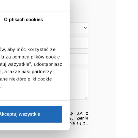
IADOMOŚĆ
O plikach cookies
ców, aby móc korzystać ze
lu za pomocą plików cookie
ptuj wszystkie”, udostępniasz
, a także nasi partnerzy
ne niektóre pliki cookie
w.
ie”.
Jeśli chcesz uzyskać
nformacje o plikach cookie”.
danych osobowych jest Łazienkaplus.pl S.A. z
Akceptuj wszystkie
oznania, przy ul. Składowa 17, 62-023 Żerniki
ędą przetwarzane w celu skontaktowania się z...