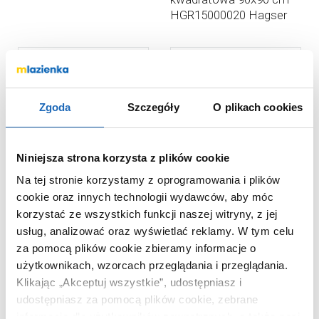
HGR15000020 Hagser
Gisa
Zgoda
Szczegóły
O plikach cookies
Niniejsza strona korzysta z plików cookie
Na tej stronie korzystamy z oprogramowania i plików
2 425
2 413
cookie oraz innych technologii wydawców, aby móc
,
60
zł
,
26
zł
korzystać ze wszystkich funkcji naszej witryny, z jej
Kabina prysznicowa
Kabina prysznicowa
usług, analizować oraz wyświetlać reklamy.
W tym celu
1375030101R Radaway
120x90 cm prostokątna
za pomocą plików cookie zbieramy informacje o
Eos KDJ I
chrom połysk/szkło
użytkownikach, wzorcach przeglądania i przeglądania.
przezroczyste S584089
Klikając „Akceptuj wszystkie”, udostępniasz i
Cersanit City
udostępniasz za pomocą plików cookie, zebrane
informacje dla użytkowników zewnętrznych, a także nasi