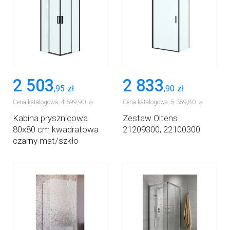
2 503
2 833
,
95
zł
,
90
zł
Cena katalogowa:
4 699
,
90
Cena katalogowa:
5 359
,
80
zł
zł
Kabina prysznicowa
Zestaw Oltens
80x80 cm kwadratowa
21209300, 22100300
czarny mat/szkło
przezroczyste 20005300
Oltens Breda