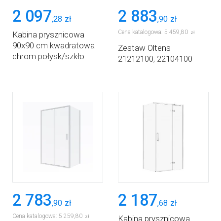
2 097
2 883
,
28
zł
,
90
zł
Cena katalogowa:
5 459
,
80
Kabina prysznicowa
zł
90x90 cm kwadratowa
Zestaw Oltens
chrom połysk/szkło
21212100, 22104100
przezroczyste S584100
Cersanit City
2 783
2 187
,
90
zł
,
68
zł
Cena katalogowa:
5 259
,
80
zł
Kabina prysznicowa