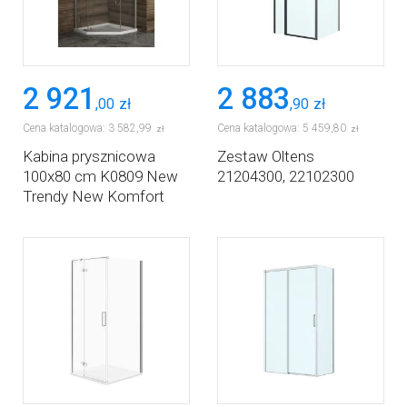
2 921
2 883
,
00
zł
,
90
zł
Cena katalogowa:
3 582
,
99
Cena katalogowa:
5 459
,
80
zł
zł
Kabina prysznicowa
Zestaw Oltens
100x80 cm K0809 New
21204300, 22102300
Trendy New Komfort