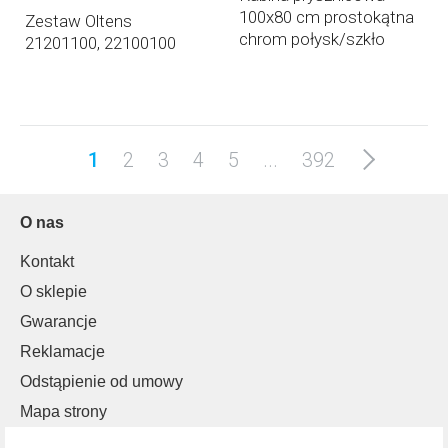
100x80 cm prostokątna
Zestaw Oltens
chrom połysk/szkło
21201100, 22100100
przezroczyste S584094
Cersanit City
1
2
3
4
5
...
392
O nas
Kontakt
O sklepie
Gwarancje
Reklamacje
Odstąpienie od umowy
Mapa strony