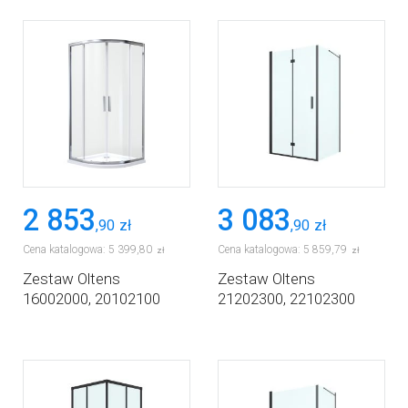
2 853
3 083
,
90
zł
,
90
zł
Cena katalogowa:
5 399
,
80
Cena katalogowa:
5 859
,
79
zł
zł
Zestaw Oltens
Zestaw Oltens
16002000, 20102100
21202300, 22102300