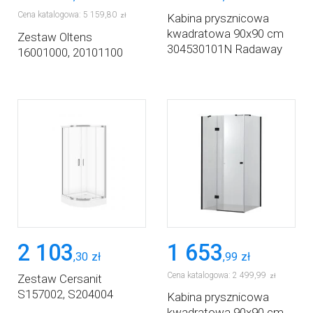
Cena katalogowa:
5 159
,
80
zł
Kabina prysznicowa
kwadratowa 90x90 cm
Zestaw Oltens
304530101N Radaway
16001000, 20101100
Premium Plus C
2 103
1 653
,
30
zł
,
99
zł
Cena katalogowa:
2 499
,
99
Zestaw Cersanit
zł
S157002, S204004
Kabina prysznicowa
kwadratowa 90x90 cm