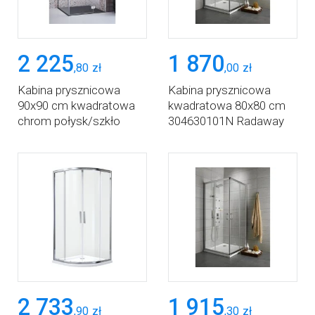
2 225
1 870
,
80
zł
,
00
zł
Kabina prysznicowa
Kabina prysznicowa
90x90 cm kwadratowa
kwadratowa 80x80 cm
chrom połysk/szkło
304630101N Radaway
przezroczyste
Premium Plus C
1322020101R Radaway
Torrenta KDJ
2 733
1 915
,
90
zł
,
30
zł