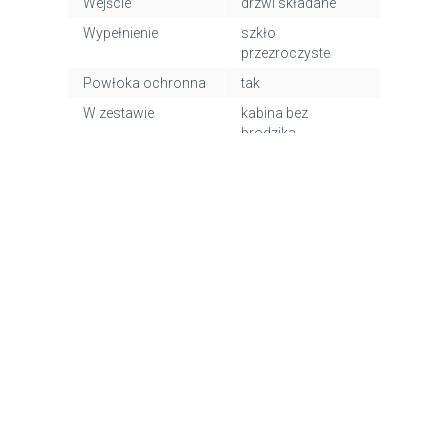
Wejście
drzwi składane
Wypełnienie
szkło
przezroczyste
Powłoka ochronna
tak
W zestawie
kabina bez
brodzika
Mocowanie
prawe, lewe,
uniwersalne
Kolor profili
chrom
Wykończenie profili
połysk
Kod EAN
5903003001003
Wymiary z
48 x 15 x 202 cm
opakowaniem
Waga z
48,45 kg
opakowaniem
Dane producenta
Zobacz