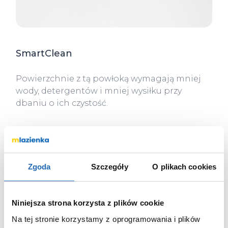
SmartClean
Powierzchnie z tą powłoką wymagają mniej
wody, detergentów i mniej wysiłku przy
dbaniu o ich czystość.
Zgoda
Szczegóły
O plikach cookies
Niniejsza strona korzysta z plików cookie
Na tej stronie korzystamy z oprogramowania i plików
Double
Chrome
Clean