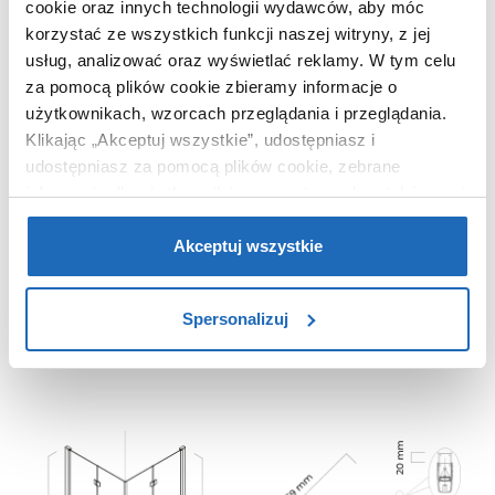
cookie oraz innych technologii wydawców, aby móc
Dzięki tej powłoce elementy
korzystać ze wszystkich funkcji naszej witryny, z jej
chromowane będą wyjątkowo
usług, analizować oraz wyświetlać reklamy.
W tym celu
trwałe i odporne na zabrudzenia
za pomocą plików cookie zbieramy informacje o
i matowienie.
użytkownikach, wzorcach przeglądania i przeglądania.
Klikając „Akceptuj wszystkie”, udostępniasz i
udostępniasz za pomocą plików cookie, zebrane
informacje dla użytkowników zewnętrznych, a także nasi
partnerzy reklamowi.
Jeśli chcesz, włącz „Tylko
Poznaj wymiary kabiny prysznicowej
wymagane pliki cookie”.
Pamiętaj jednak, że
Akceptuj wszystkie
Oltens Byske:
zablokowane niektóre pliki cookie mogą mieć wpływ na
sposób dostarczania treści niedostosowanych do potrzeb
Spersonalizuj
RYSUNEK TECHNICZNY KABINY
użytkowników.
PRYSZNICOWEJ
Aby uzyskać więcej informacji na temat plików plików
cookie, kliknij „Ustawienia plików cookie”.
Jeśli chcesz
uzyskać więcej informacji na temat plików cookie i tego,
dlaczego ich przepisy, przejdź do zakładu „Informacje o
plikach cookie”.