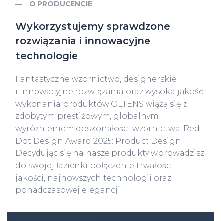
O PRODUCENCIE
Wykorzystujemy sprawdzone
rozwiązania i innowacyjne
technologie
Fantastyczne wzornictwo, designerskie
i innowacyjne rozwiązania oraz wysoka jakość
wykonania produktów OLTENS wiążą się z
zdobytym prestiżowym, globalnym
wyróżnieniem doskonałości wzornictwa: Red
Dot Design Award 2025: Product Design.
Decydując się na nasze produkty wprowadzisz
do swojej łazienki połączenie trwałości,
jakości, najnowszych technologii oraz
ponadczasowej elegancji.