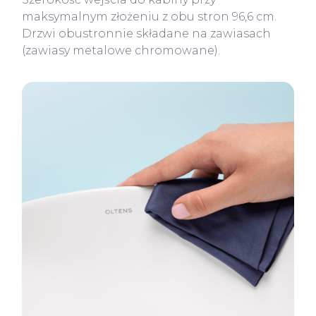
maksymalnym złożeniu z obu stron 96,6 cm.
Drzwi obustronnie składane na zawiasach
(zawiasy metalowe chromowane).