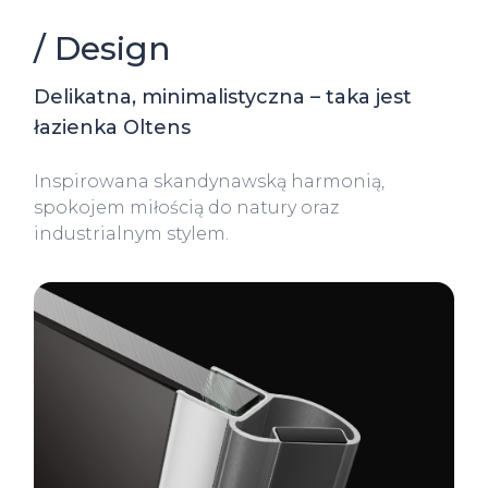
/ Design
Delikatna, minimalistyczna – taka jest
łazienka Oltens
Inspirowana skandynawską harmonią,
spokojem miłością do natury oraz
industrialnym stylem.