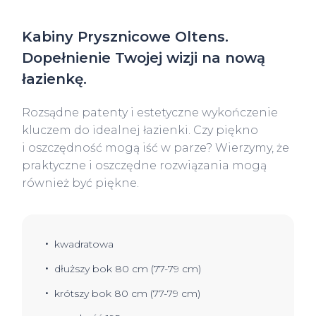
Kabiny Prysznicowe Oltens.
Dopełnienie Twojej wizji na nową
łazienkę.
Rozsądne patenty i estetyczne wykończenie
kluczem do idealnej łazienki. Czy piękno
i oszczędność mogą iść w parze? Wierzymy, że
praktyczne i oszczędne rozwiązania mogą
również być piękne.
kwadratowa
dłuższy bok 80 cm (77-79 cm)
krótszy bok 80 cm (77-79 cm)