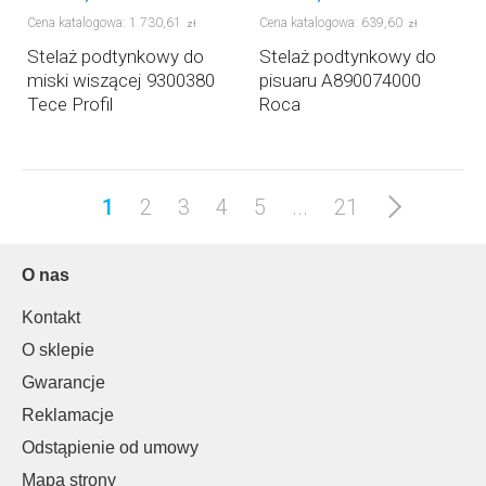
Cena katalogowa:
1 730
,
61
Cena katalogowa:
639
,
60
zł
zł
Stelaż podtynkowy do
Stelaż podtynkowy do
miski wiszącej 9300380
pisuaru A890074000
Tece Profil
Roca
1
2
3
4
5
...
21
O nas
Kontakt
O sklepie
Gwarancje
Reklamacje
Odstąpienie od umowy
Mapa strony