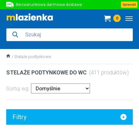
Bezwarunkowa darmowa dostawa
Sprawdź
Bezwarunkowa darmowa dostawa
0
Bezwarunkowa darmowa dostawa
Stelaże podtynkowe
STELAŻE PODTYNKOWE DO WC
(411 produktów)
Sortuj wg:
Filtry