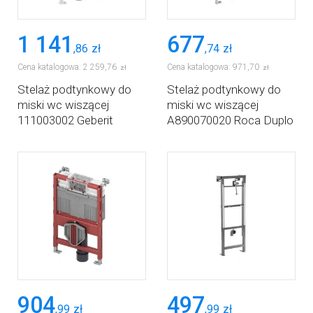
1 141
677
,
86
zł
,
74
zł
Cena katalogowa:
2 259
,
76
Cena katalogowa:
971
,
70
zł
zł
Stelaż podtynkowy do
Stelaż podtynkowy do
miski wc wiszącej
miski wc wiszącej
111003002 Geberit
A890070020 Roca Duplo
Duofix
One
904
497
,
99
zł
,
99
zł