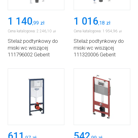
1 140
1 016
,
99
zł
,
18
zł
Cena katalogowa:
2 246
,
10
Cena katalogowa:
1 954
,
96
zł
zł
Stelaż podtynkowy do
Stelaż podtynkowy do
miski wc wiszącej
miski wc wiszącej
111796002 Geberit
111320006 Geberit
Duofix
Duofix
611
542
,
97
zł
,
99
zł