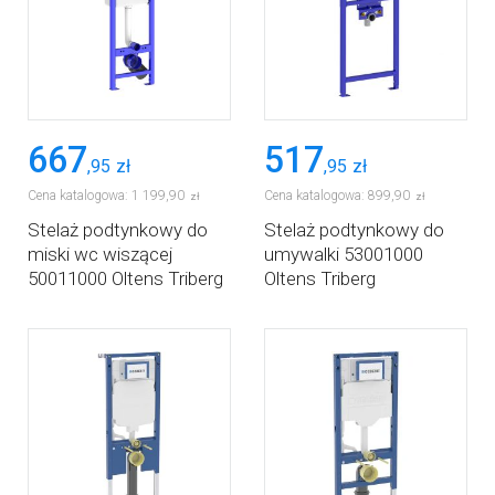
667
517
,
95
zł
,
95
zł
Cena katalogowa:
1 199
,
90
Cena katalogowa:
899
,
90
zł
zł
Stelaż podtynkowy do
Stelaż podtynkowy do
miski wc wiszącej
umywalki 53001000
50011000 Oltens Triberg
Oltens Triberg