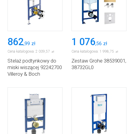
862
1 076
,
99
zł
,
56
zł
Cena katalogowa:
2 009
,
57
Cena katalogowa:
1 998
,
75
zł
zł
Stelaż podtynkowy do
Zestaw Grohe 38539001,
miski wiszącej 92242700
38732GL0
Villeroy & Boch
ViConnect