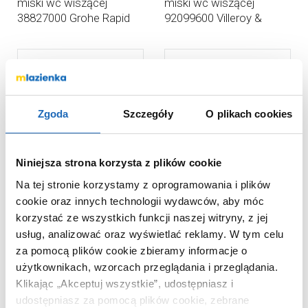
miski wc wiszącej
miski wc wiszącej
38827000 Grohe Rapid
92099600 Villeroy &
SL
Boch ViConnect
Zgoda
Szczegóły
O plikach cookies
Niniejsza strona korzysta z plików cookie
Na tej stronie korzystamy z oprogramowania i plików
870
1 183
cookie oraz innych technologii wydawców, aby móc
,
99
zł
,
20
zł
korzystać ze wszystkich funkcji naszej witryny, z jej
Cena katalogowa:
1 599
,
00
Cena katalogowa:
2 259
,
76
zł
zł
usług, analizować oraz wyświetlać reklamy.
W tym celu
Stelaż podtynkowy do
Stelaż podtynkowy do
za pomocą plików cookie zbieramy informacje o
miski wc wiszącej
miski wc wiszącej
użytkownikach, wzorcach przeglądania i przeglądania.
38526000 Grohe Rapid
111030002 Geberit
Klikając „Akceptuj wszystkie”, udostępniasz i
SL
Duofix
udostępniasz za pomocą plików cookie, zebrane