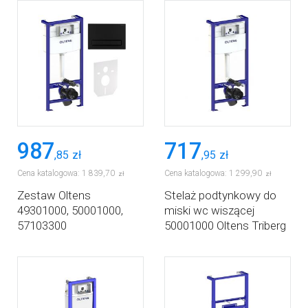
987
717
,
85
zł
,
95
zł
Cena katalogowa:
1 839
,
70
Cena katalogowa:
1 299
,
90
zł
zł
Zestaw Oltens
Stelaż podtynkowy do
49301000, 50001000,
miski wc wiszącej
57103300
50001000 Oltens Triberg