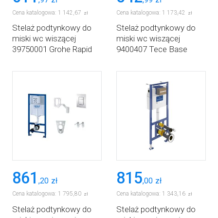
Cena katalogowa:
1 142
,
67
Cena katalogowa:
1 173
,
42
zł
zł
Stelaż podtynkowy do
Stelaż podtynkowy do
miski wc wiszącej
miski wc wiszącej
39750001 Grohe Rapid
9400407 Tece Base
SL
861
815
,
20
zł
,
00
zł
Cena katalogowa:
1 795
,
80
Cena katalogowa:
1 343
,
16
zł
zł
Stelaż podtynkowy do
Stelaż podtynkowy do