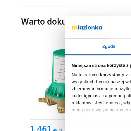
Warto dokupić
Zgoda
Niniejsza strona korzysta z
Na tej stronie korzystamy z
wszystkich funkcji naszej wi
zbieramy informacje o użytk
i udostępniasz za pomocą pl
reklamowi.
Jeśli chcesz, wł
mogą mieć wpływ na sposób 
Aby uzyskać więcej informacj
1 461
1 8
,
99
zł
więcej informacji na temat pl