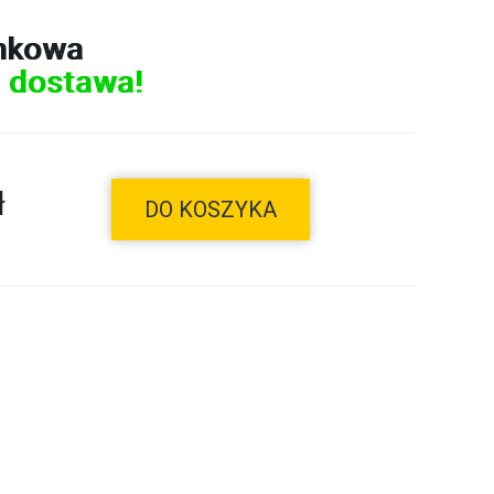
nkowa
 dostawa!
ł
DO KOSZYKA