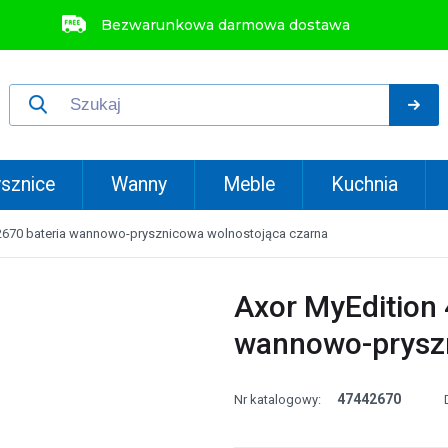
Bezwarunkowa darmowa dostawa
sznice
Wanny
Meble
Kuchnia
2670 bateria wannowo-prysznicowa wolnostojąca czarna
Axor MyEdition
wannowo-pryszn
47442670
Nr katalogowy: