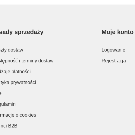
sady sprzedaży
Moje konto
zty dostaw
Logowanie
tępność i terminy dostaw
Rejestracja
zaje płatności
ityka prywatności
e
ulamin
ormacje o cookies
enci B2B