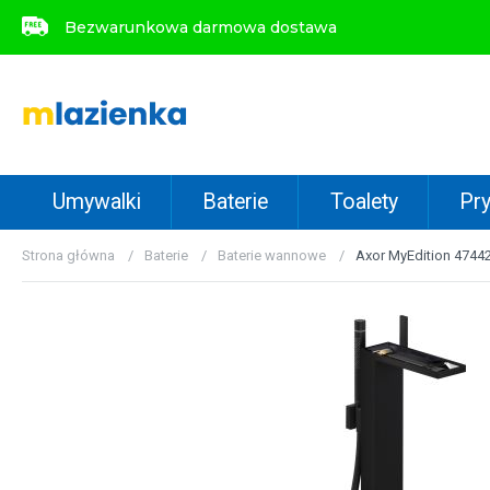
Bezwarunkowa darmowa dostawa
Bezwarunkowa darmowa dostawa
Umywalki
Baterie
Toalety
Pry
Strona główna
Baterie
Baterie wannowe
Axor MyEdition 4744