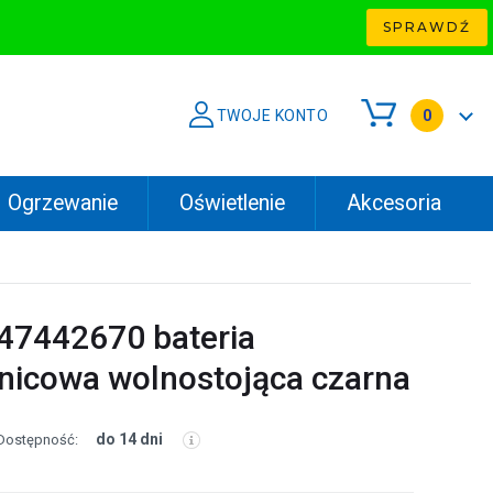
SPRAWDŹ
TWOJE KONTO
0
Ogrzewanie
Oświetlenie
Akcesoria
 47442670 bateria
icowa wolnostojąca czarna
do 14 dni
Dostępność: