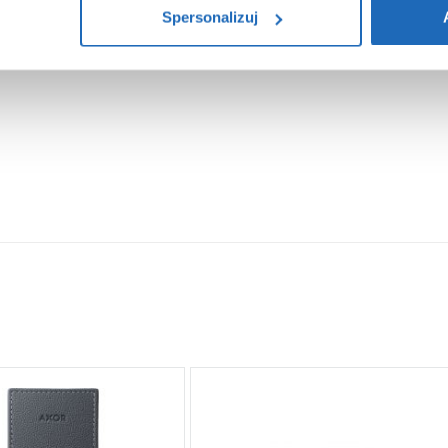
Spersonalizuj
logowa:
3 025
,
80
Cena katalogowa:
1 008
,
60
zł
zł
 47917000 Axor MyEdition
Płytka 47901600 Axor MyEditio