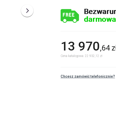
Bezwaru
darmowa
13 970
,
64
z
Cena katalogowa: 22 932,12 zł
Chcesz zamówić telefonicznie?