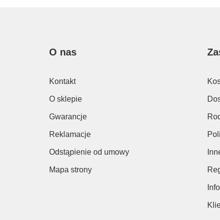
O nas
Za
Kontakt
Kos
O sklepie
Dos
Gwarancje
Rod
Reklamacje
Pol
Odstąpienie od umowy
Inn
Mapa strony
Reg
Inf
Kli