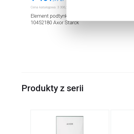
Cena katalogowa:
3 306
,
24
Cena kata
zł
Element podtynkowy baterii
Płytka
10452180 Axor Starck
Produkty z serii