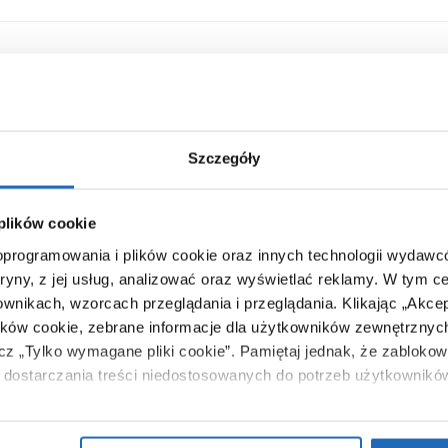
Szczegóły
 plików cookie
 oprogramowania i plików cookie oraz innych technologii wydaw
tryny, z jej usług, analizować oraz wyświetlać reklamy.
W tym ce
ownikach, wzorcach przeglądania i przeglądania.
Klikając „Akce
ików cookie, zebrane informacje dla użytkowników zewnętrznych
ącz „Tylko wymagane pliki cookie”.
Pamiętaj jednak, że zablokowa
dostarczania treści niedostosowanych do potrzeb użytkownikó
i na temat plików plików cookie, kliknij „Ustawienia plików cook
99
671
,
00
zł
,
09
zł
ików cookie i tego, dlaczego ich przepisy, przejdź do zakładu „I