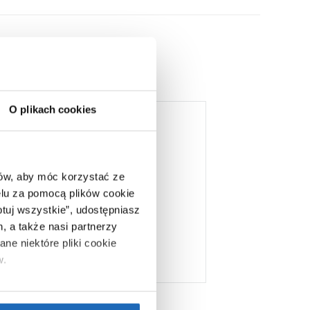
O plikach cookies
ców, aby móc korzystać ze
lu za pomocą plików cookie
ptuj wszystkie”, udostępniasz
, a także nasi partnerzy
ne niektóre pliki cookie
w.
ie”.
Jeśli chcesz uzyskać
988
,
40
zł
nformacje o plikach cookie”.