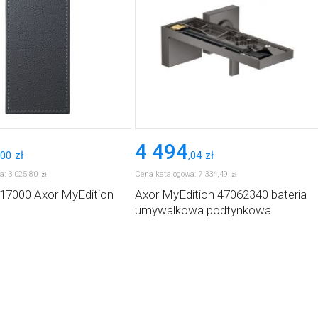
4 494
00
zł
,
04
zł
a:
3 025
,
80
Cena katalogowa:
7 334
,
49
zł
zł
917000 Axor MyEdition
Axor MyEdition 47062340 bateria
umywalkowa podtynkowa