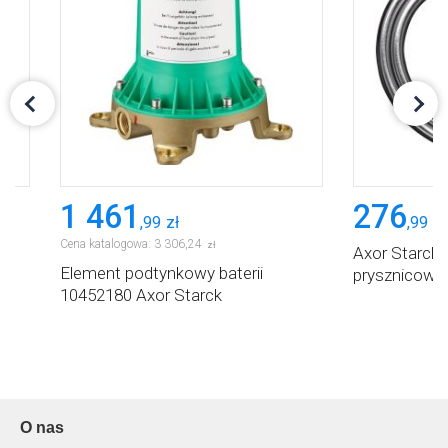
1 461
276
,
99
zł
,
99
zł
Cena katalogowa:
3 306
,
24
zł
Axor Starck
Element podtynkowy baterii
prysznicowy
10452180 Axor Starck
O nas