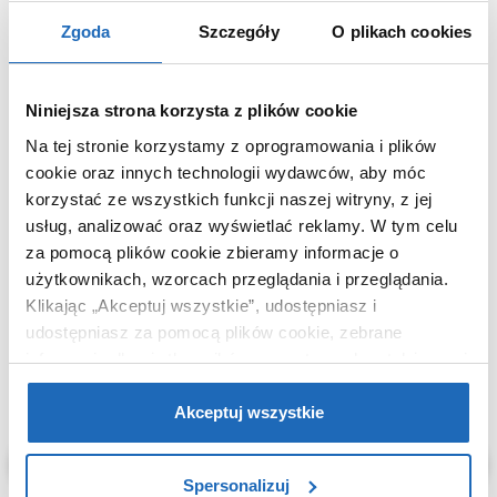
Waga z opakowaniem
11,58 kg
Zgoda
Szczegóły
O plikach cookies
Dane producenta
Zobacz
Niniejsza strona korzysta z plików cookie
Na tej stronie korzystamy z oprogramowania i plików
cookie oraz innych technologii wydawców, aby móc
WARTO DOKUPIĆ
korzystać ze wszystkich funkcji naszej witryny, z jej
usług, analizować oraz wyświetlać reklamy.
W tym celu
za pomocą plików cookie zbieramy informacje o
użytkownikach, wzorcach przeglądania i przeglądania.
Klikając „Akceptuj wszystkie”, udostępniasz i
udostępniasz za pomocą plików cookie, zebrane
informacje dla użytkowników zewnętrznych, a także nasi
partnerzy reklamowi.
Jeśli chcesz, włącz „Tylko
wymagane pliki cookie”.
Pamiętaj jednak, że
Akceptuj wszystkie
zablokowane niektóre pliki cookie mogą mieć wpływ na
sposób dostarczania treści niedostosowanych do potrzeb
Spersonalizuj
użytkowników.