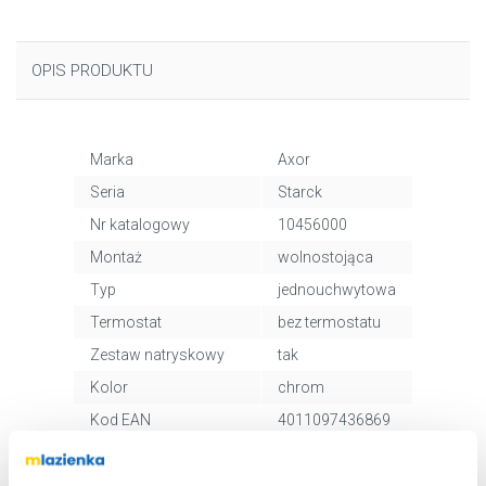
OPIS PRODUKTU
Marka
Axor
Seria
Starck
Nr katalogowy
10456000
Montaż
wolnostojąca
Typ
jednouchwytowa
Termostat
bez termostatu
Zestaw natryskowy
tak
Kolor
chrom
Kod EAN
4011097436869
Wymiary z
38 x 22 x 120 cm
opakowaniem