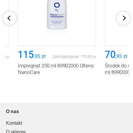
115
70
,
95
zł
,
95
zł
,
26
Cena katalogowa:
179
,
90
zł
zł
Impregnat 250 ml 89902000 Oltens
Środek do u
NanoCare
ml 89900000
O nas
Kontakt
O sklepie