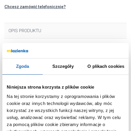
Chcesz zamówić telefonicznie?
OPIS PRODUKTU
Marka
Axor
Seria
Uno2
Zgoda
Szczegóły
O plikach cookies
Nr katalogowy
38116000
Montaż
podtynkowa
Niniejsza strona korzysta z plików cookie
Typ
jednouchwytowa
Na tej stronie korzystamy z oprogramowania i plików
Rodzaj
zwykła
cookie oraz innych technologii wydawców, aby móc
Wyposażenie
z korkiem
korzystać ze wszystkich funkcji naszej witryny, z jej
Rodzaj wylewki
stała
usług, analizować oraz wyświetlać reklamy.
W tym celu
za pomocą plików cookie zbieramy informacje o
Kolor
chrom