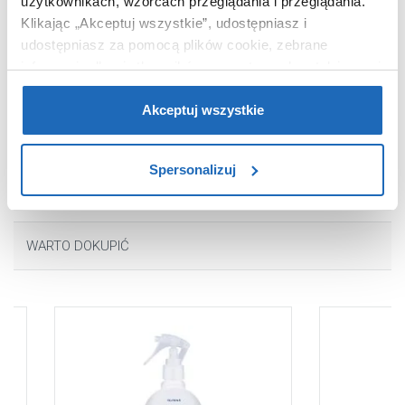
użytkownikach, wzorcach przeglądania i przeglądania.
Termostat
bez termostatu
Klikając „Akceptuj wszystkie”, udostępniasz i
Kod EAN
4011097413099
udostępniasz za pomocą plików cookie, zebrane
Wymiary z
24 x 11 x 46 cm
informacje dla użytkowników zewnętrznych, a także nasi
opakowaniem
partnerzy reklamowi.
Jeśli chcesz, włącz „Tylko
Waga z opakowaniem
1,87 kg
wymagane pliki cookie”.
Pamiętaj jednak, że
Akceptuj wszystkie
zablokowane niektóre pliki cookie mogą mieć wpływ na
Dane producenta
Zobacz
sposób dostarczania treści niedostosowanych do potrzeb
Spersonalizuj
użytkowników.
Aby uzyskać więcej informacji na temat plików plików
cookie, kliknij „Ustawienia plików cookie”.
Jeśli chcesz
WARTO DOKUPIĆ
uzyskać więcej informacji na temat plików cookie i tego,
dlaczego ich przepisy, przejdź do zakładu „Informacje o
plikach cookie”.