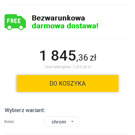
Bezwarunkowa
darmowa dostawa!
1 845
,
36
zł
Cena katalogowa: 3 023,34 zł
DO KOSZYKA
Wybierz wariant:
chrom
Kolor