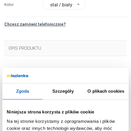
stal / biały
Kolor
Chcesz zamówić telefonicznie?
OPIS PRODUKTU
Marka
Deante
Seria
Neo Luno
Nr katalogowy
BOCW720
Zgoda
Szczegóły
O plikach cookies
Montaż
stojąca
Typ
jednouchwytowa
Niniejsza strona korzysta z plików cookie
Kolor
stal szlachetna,
Na tej stronie korzystamy z oprogramowania i plików
biały
cookie oraz innych technologii wydawców, aby móc
Wyciągana wylewka
nie