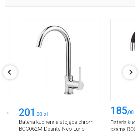
185
201
,
00
zł
,
00
,
00
zł
zł
Bateria kuchenna stojąca chrom
a
Bateria kuch
BOC062M Deante Neo Luno
czarna BOCB