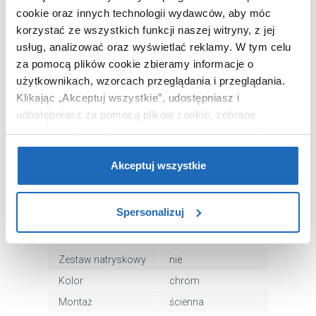
cookie oraz innych technologii wydawców, aby móc
korzystać ze wszystkich funkcji naszej witryny, z jej
Chcesz zamówić telefonicznie?
usług, analizować oraz wyświetlać reklamy.
W tym celu
za pomocą plików cookie zbieramy informacje o
użytkownikach, wzorcach przeglądania i przeglądania.
OPIS PRODUKTU
Klikając „Akceptuj wszystkie”, udostępniasz i
udostępniasz za pomocą plików cookie, zebrane
informacje dla użytkowników zewnętrznych, a także nasi
partnerzy reklamowi.
Jeśli chcesz, włącz „Tylko
Marka
Corsan
wymagane pliki cookie”.
Pamiętaj jednak, że
Akceptuj wszystkie
Seria
Trino
zablokowane niektóre pliki cookie mogą mieć wpływ na
Nr katalogowy
CMB7151CHTRINO
sposób dostarczania treści niedostosowanych do potrzeb
Spersonalizuj
użytkowników.
Termostat
bez termostatu
Typ
jednouchwytowa
Aby uzyskać więcej informacji na temat plików plików
Zestaw natryskowy
nie
cookie, kliknij „Ustawienia plików cookie”.
Jeśli chcesz
Kolor
chrom
uzyskać więcej informacji na temat plików cookie i tego,
dlaczego ich przepisy, przejdź do zakładu „Informacje o
Montaż
ścienna