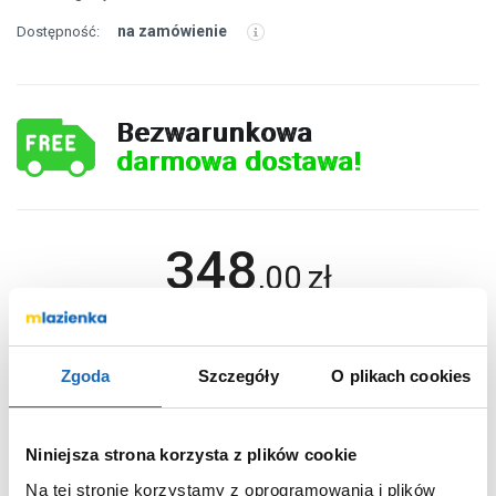
na zamówienie
Dostępność:
Bezwarunkowa
darmowa dostawa!
348
,
00
zł
DO KOSZYKA
Zgoda
Szczegóły
O plikach cookies
Wybierz wariant:
Niniejsza strona korzysta z plików cookie
chrom
Kolor
Na tej stronie korzystamy z oprogramowania i plików