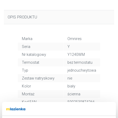
OPIS PRODUKTU
Marka
Omnires
Seria
Y
Nr katalogowy
Y1240WM
Termostat
bez termostatu
Typ
jednouchwytowa
Zestaw natryskowy
nie
Kolor
biały
Montaż
ścienna
Kod EAN
5902539874266
Wymiary z
30 x 8 x 17 cm
opakowaniem