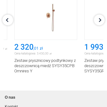
2 320
1 993
,
01
zł
,
6
,
00
zł
Cena katalogowa:
3 430
,
00
Cena katalogowa:
zł
wa
Zestaw prysznicowy podtynkowy z
Zestaw prys
deszczownicą miedź SYSY35CPB
deszczownic
Omnires Y
SYSY35GR O
O nas
Kontakt