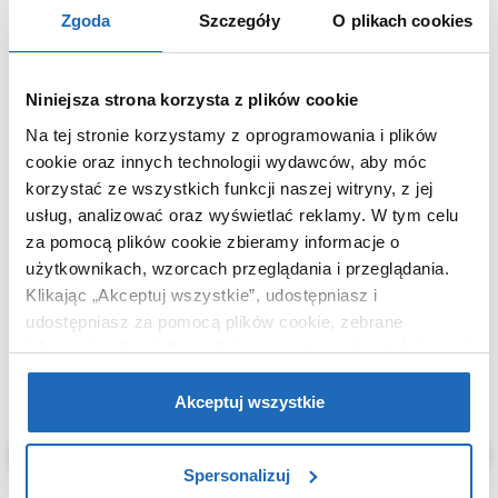
Zgoda
Szczegóły
O plikach cookies
Waga z opakowaniem
1,35 kg
Dane producenta
Zobacz
Niniejsza strona korzysta z plików cookie
Na tej stronie korzystamy z oprogramowania i plików
cookie oraz innych technologii wydawców, aby móc
korzystać ze wszystkich funkcji naszej witryny, z jej
KUPOWANE Z
usług, analizować oraz wyświetlać reklamy.
W tym celu
za pomocą plików cookie zbieramy informacje o
użytkownikach, wzorcach przeglądania i przeglądania.
Klikając „Akceptuj wszystkie”, udostępniasz i
udostępniasz za pomocą plików cookie, zebrane
informacje dla użytkowników zewnętrznych, a także nasi
partnerzy reklamowi.
Jeśli chcesz, włącz „Tylko
wymagane pliki cookie”.
Pamiętaj jednak, że
Akceptuj wszystkie
zablokowane niektóre pliki cookie mogą mieć wpływ na
sposób dostarczania treści niedostosowanych do potrzeb
Spersonalizuj
użytkowników.