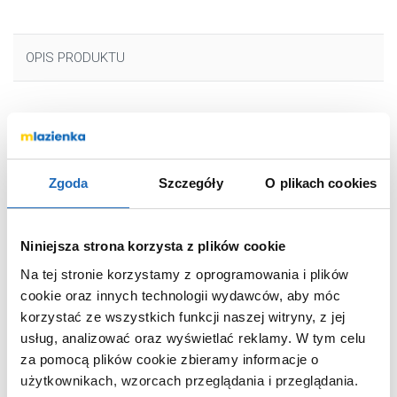
OPIS PRODUKTU
Marka
Keuco
Seria
IXMO
Zgoda
Szczegóły
O plikach cookies
Nr katalogowy
59502011100
Montaż
stojąca
Typ
jednouchwytowa
Niniejsza strona korzysta z plików cookie
Rodzaj
zwykła
Na tej stronie korzystamy z oprogramowania i plików
Wyposażenie
bez korka
cookie oraz innych technologii wydawców, aby móc
korzystać ze wszystkich funkcji naszej witryny, z jej
Rodzaj wylewki
stała
usług, analizować oraz wyświetlać reklamy.
W tym celu
Kolor
chrom
za pomocą plików cookie zbieramy informacje o
Termostat
bez termostatu
użytkownikach, wzorcach przeglądania i przeglądania.
Kod EAN
4017214851942