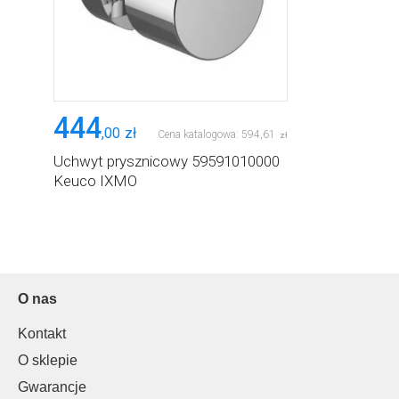
444
,
00
zł
Cena katalogowa:
594
,
61
zł
Uchwyt prysznicowy 59591010000
Keuco IXMO
O nas
Kontakt
O sklepie
Gwarancje