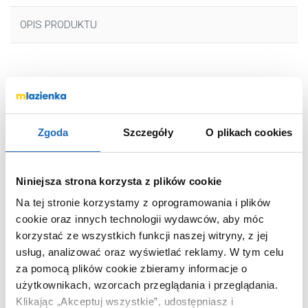
OPIS PRODUKTU
Marka
Keuco
Seria
IXMO
Nr katalogowy
59502012000
Zgoda
Szczegóły
O plikach cookies
Montaż
stojąca
Typ
jednouchwytowa
Niniejsza strona korzysta z plików cookie
Rodzaj
zwykła
Na tej stronie korzystamy z oprogramowania i plików
Wyposażenie
z korkiem
cookie oraz innych technologii wydawców, aby móc
Rodzaj wylewki
stała
korzystać ze wszystkich funkcji naszej witryny, z jej
Kolor
chrom
usług, analizować oraz wyświetlać reklamy.
W tym celu
Termostat
bez termostatu
za pomocą plików cookie zbieramy informacje o
użytkownikach, wzorcach przeglądania i przeglądania.
Kod EAN
4017214851959
Klikając „Akceptuj wszystkie”, udostępniasz i