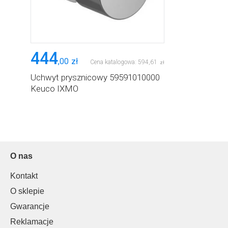
444
,
00
zł
Cena katalogowa:
594
,
61
zł
Uchwyt prysznicowy 59591010000
Keuco IXMO
O nas
Kontakt
O sklepie
Gwarancje
Reklamacje