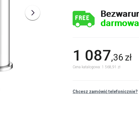
Bezwaru
darmowa
1 087
,
36
zł
Cena katalogowa: 1 568,91 zł
Chcesz zamówić telefonicznie?