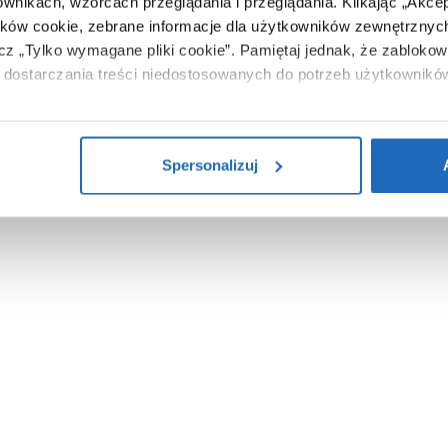
ownikach, wzorcach przeglądania i przeglądania.
Klikając „Akce
Zobacz
ików cookie, zebrane informacje dla użytkowników zewnętrznych
ącz „Tylko wymagane pliki cookie”.
Pamiętaj jednak, że zablokowa
dostarczania treści niedostosowanych do potrzeb użytkownikó
i na temat plików plików cookie, kliknij „Ustawienia plików cook
ików cookie i tego, dlaczego ich przepisy, przejdź do zakładu „I
Spersonalizuj