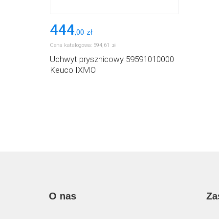
444
,
00
zł
Cena katalogowa:
594
,
61
zł
Uchwyt prysznicowy 59591010000
Keuco IXMO
O nas
Za