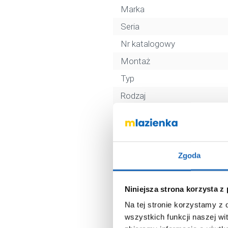
Marka
Seria
Nr katalogowy
Montaż
Typ
Rodzaj
Wyposażenie
Rodzaj wylewki
Kolor
Zgoda
Termostat
Kod EAN
Niniejsza strona korzysta z
Wymiary z opakowaniem
Na tej stronie korzystamy z
Waga z opakowaniem
wszystkich funkcji naszej wi