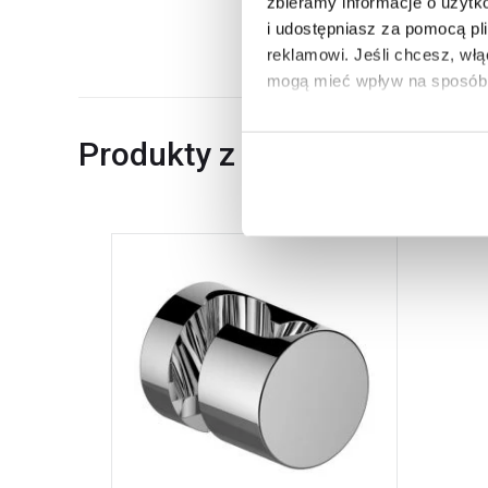
zbieramy informacje o użytk
Dane producenta
i udostępniasz za pomocą pl
reklamowi.
Jeśli chcesz, wł
mogą mieć wpływ na sposób 
Aby uzyskać więcej informacj
Produkty z serii
więcej informacji na temat pl