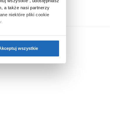
ptuj wszystkie”, udostępniasz
, a także nasi partnerzy
ne niektóre pliki cookie
w.
ie”.
Jeśli chcesz uzyskać
nformacje o plikach cookie”.
Akceptuj wszystkie