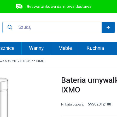
Bezwarunkowa darmowa dostawa
sznice
Wanny
Meble
Kuchnia
owa 59502012100 Keuco IXMO
Bateria umywa
IXMO
59502012100
Nr katalogowy: