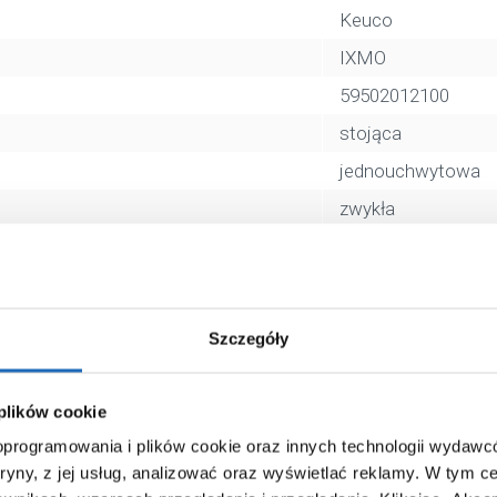
Keuco
IXMO
59502012100
stojąca
jednouchwytowa
zwykła
bez korka
stała
chrom
Szczegóły
bez termostatu
4017214851966
 plików cookie
25 x 10 x 57 cm
 oprogramowania i plików cookie oraz innych technologii wydaw
2,25 kg
tryny, z jej usług, analizować oraz wyświetlać reklamy.
W tym ce