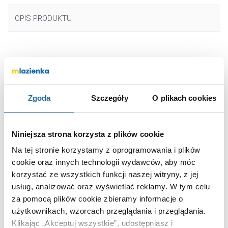
OPIS PRODUKTU
Marka
Keuco
Seria
IXMO
Nr katalogowy
59510012100
Zgoda
Szczegóły
O plikach cookies
Montaż
stojąca
Typ
jednouchwytowa
Niniejsza strona korzysta z plików cookie
Rodzaj
zwykła
Na tej stronie korzystamy z oprogramowania i plików
Wyposażenie
bez korka
cookie oraz innych technologii wydawców, aby móc
Rodzaj wylewki
stała
korzystać ze wszystkich funkcji naszej witryny, z jej
Kolor
chrom
usług, analizować oraz wyświetlać reklamy.
W tym celu
Termostat
bez termostatu
za pomocą plików cookie zbieramy informacje o
użytkownikach, wzorcach przeglądania i przeglądania.
Kod EAN
4017214852109
Klikając „Akceptuj wszystkie”, udostępniasz i