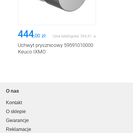
444
,
00
zł
Cena katalogowa:
594
,
61
zł
Uchwyt prysznicowy 59591010000
Keuco IXMO
O nas
Kontakt
O sklepie
Gwarancje
Reklamacje