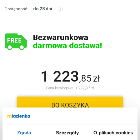
do 28 dni
Dostępność:
Bezwarunkowa
darmowa dostawa!
1 223
,
85
zł
Cena katalogowa: 1 772,97 zł
DO KOSZYKA
Wybierz wariant:
Zgoda
Szczegóły
O plikach cookies