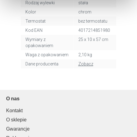
Rodzaj wylewki
stała
cookie, kliknij „Ustawienia plików cookie”.
Jeśli chcesz
uzyskać więcej informacji na temat plików cookie i tego,
Kolor
chrom
dlaczego ich przepisy, przejdź do zakładu „Informacje o
Termostat
bez termostatu
plikach cookie”.
Kod EAN
4017214851980
Wymiary z
25 x 10 x 57 cm
opakowaniem
Waga z opakowaniem
2,10 kg
Dane producenta
Zobacz
O nas
Kontakt
O sklepie
Gwarancje