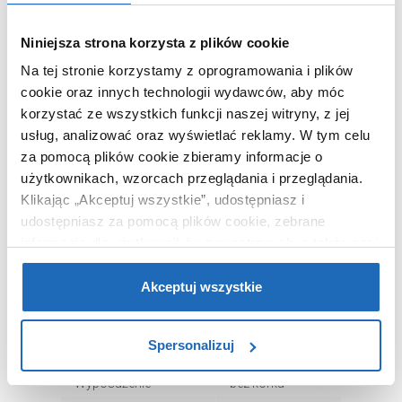
chrom
Kolor
Niniejsza strona korzysta z plików cookie
Na tej stronie korzystamy z oprogramowania i plików
Chcesz zamówić telefonicznie?
cookie oraz innych technologii wydawców, aby móc
korzystać ze wszystkich funkcji naszej witryny, z jej
usług, analizować oraz wyświetlać reklamy.
W tym celu
OPIS PRODUKTU
za pomocą plików cookie zbieramy informacje o
użytkownikach, wzorcach przeglądania i przeglądania.
Klikając „Akceptuj wszystkie”, udostępniasz i
udostępniasz za pomocą plików cookie, zebrane
Marka
Keuco
informacje dla użytkowników zewnętrznych, a także nasi
Seria
IXMO Flat
partnerzy reklamowi.
Jeśli chcesz, włącz „Tylko
Nr katalogowy
59502013100
wymagane pliki cookie”.
Pamiętaj jednak, że
Akceptuj wszystkie
Montaż
stojąca
zablokowane niektóre pliki cookie mogą mieć wpływ na
sposób dostarczania treści niedostosowanych do potrzeb
Typ
jednouchwytowa
Spersonalizuj
użytkowników.
Rodzaj
zwykła
Wyposażenie
bez korka
Aby uzyskać więcej informacji na temat plików plików