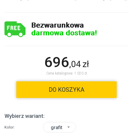
Bezwarunkowa
darmowa dostawa!
696
,
04
zł
Cena katalogowa: 1 020 zł
DO KOSZYKA
Wybierz wariant:
grafit
Kolor