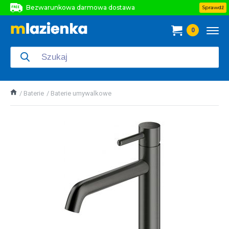
Bezwarunkowa darmowa dostawa
Sprawdź
Bezwarunkowa darmowa dostawa
0
Bezwarunkowa darmowa dostawa
Baterie
Baterie umywalkowe