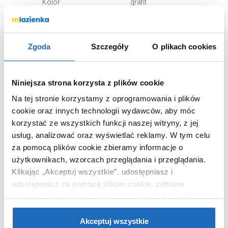
Kolor
grafit
Termostat
bez termostatu
Kod EAN
5902539841848
Zgoda
Szczegóły
O plikach cookies
Wymiary z
20 x 7 x 33 cm
opakowaniem
Waga z opakowaniem
1,70 kg
Niniejsza strona korzysta z plików cookie
Dane producenta
Zobacz
Na tej stronie korzystamy z oprogramowania i plików
cookie oraz innych technologii wydawców, aby móc
korzystać ze wszystkich funkcji naszej witryny, z jej
usług, analizować oraz wyświetlać reklamy.
W tym celu
za pomocą plików cookie zbieramy informacje o
KUPOWANE Z
użytkownikach, wzorcach przeglądania i przeglądania.
Klikając „Akceptuj wszystkie”, udostępniasz i
udostępniasz za pomocą plików cookie, zebrane
informacje dla użytkowników zewnętrznych, a także nasi
partnerzy reklamowi.
Jeśli chcesz, włącz „Tylko
wymagane pliki cookie”.
Pamiętaj jednak, że
Akceptuj wszystkie