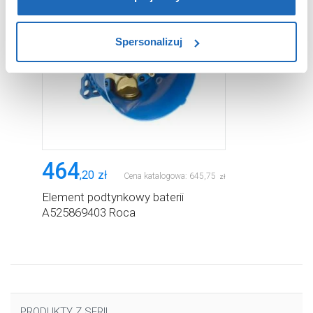
zablokowane niektóre pliki cookie mogą mieć wpływ na
sposób dostarczania treści niedostosowanych do potrzeb
Spersonalizuj
użytkowników.
Aby uzyskać więcej informacji na temat plików plików
cookie, kliknij „Ustawienia plików cookie”.
Jeśli chcesz
uzyskać więcej informacji na temat plików cookie i tego,
dlaczego ich przepisy, przejdź do zakładu „Informacje o
plikach cookie”.
464
,
20
zł
Cena katalogowa:
645
,
75
zł
Element podtynkowy baterii
A525869403 Roca
PRODUKTY Z SERII