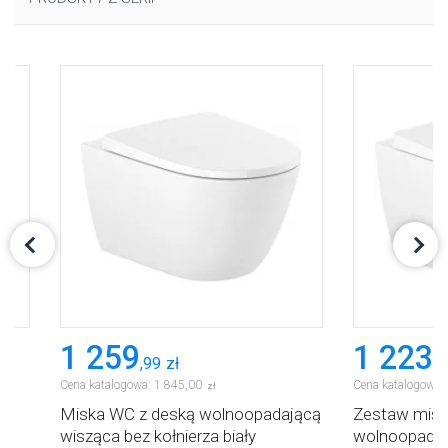
1 259
1 223
,
99
zł
,
9
Cena katalogowa:
1 845
,
00
Cena katalogowa:
zł
Miska WC z deską wolnoopadającą
Zestaw misk
wisząca bez kołnierza biały
wolnoopadaj