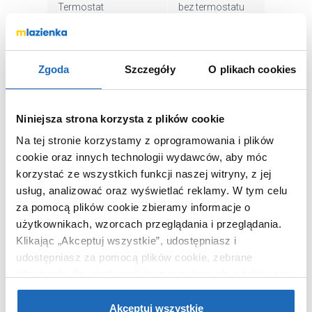
Termostat
bez termostatu
Zestaw natryskowy
nie
Kolor
inny
Zgoda
Szczegóły
O plikach cookies
Kod EAN
8433290748758
Wymiary z
18 x 16 x 20 cm
opakowaniem
Niniejsza strona korzysta z plików cookie
Waga z opakowaniem
2,28 kg
Na tej stronie korzystamy z oprogramowania i plików
Dane producenta
Zobacz
cookie oraz innych technologii wydawców, aby móc
korzystać ze wszystkich funkcji naszej witryny, z jej
usług, analizować oraz wyświetlać reklamy.
W tym celu
za pomocą plików cookie zbieramy informacje o
użytkownikach, wzorcach przeglądania i przeglądania.
WARTO DOKUPIĆ
Klikając „Akceptuj wszystkie”, udostępniasz i
udostępniasz za pomocą plików cookie, zebrane
informacje dla użytkowników zewnętrznych, a także nasi
partnerzy reklamowi.
Jeśli chcesz, włącz „Tylko
wymagane pliki cookie”.
Pamiętaj jednak, że
Akceptuj wszystkie