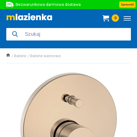
Bezwarunkowa darmowa dostawa
Sprawdź
Bezwarunkowa darmowa dostawa
0
Bezwarunkowa darmowa dostawa
Baterie
Baterie wannowe