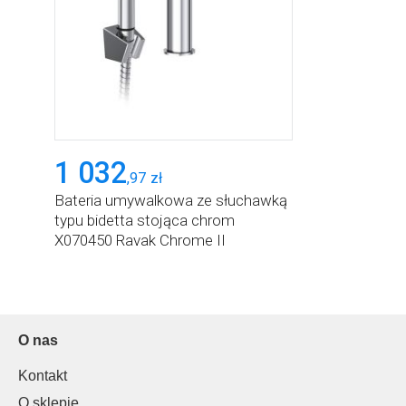
1 032
,
97
zł
Bateria umywalkowa ze słuchawką
typu bidetta stojąca chrom
X070450 Ravak Chrome II
O nas
Kontakt
O sklepie