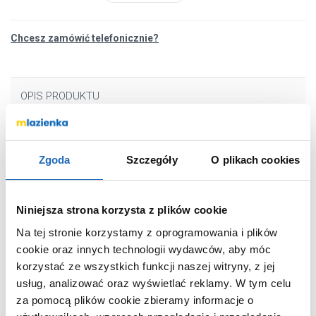
Chcesz zamówić telefonicznie?
OPIS PRODUKTU
Marka
Ravak
Zgoda
Szczegóły
O plikach cookies
Seria
Chrome II
Nr katalogowy
X070456
Niniejsza strona korzysta z plików cookie
Montaż
wolnostojąca
Na tej stronie korzystamy z oprogramowania i plików
Typ
jednouchwytowa
cookie oraz innych technologii wydawców, aby móc
Termostat
bez termostatu
korzystać ze wszystkich funkcji naszej witryny, z jej
Zestaw natryskowy
tak
usług, analizować oraz wyświetlać reklamy.
W tym celu
za pomocą plików cookie zbieramy informacje o
Kolor
chrom