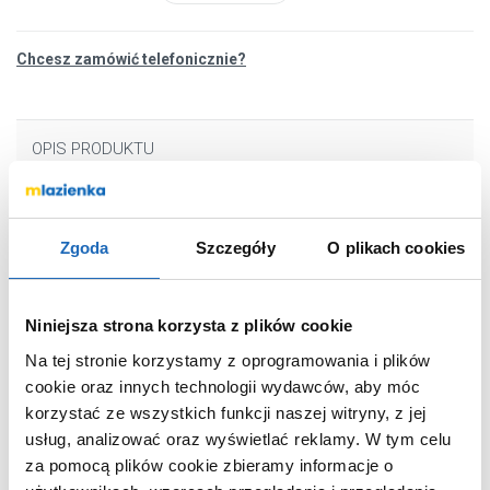
Chcesz zamówić telefonicznie?
OPIS PRODUKTU
Marka
Ravak
Zgoda
Szczegóły
O plikach cookies
Seria
Chrome II
Nr katalogowy
X070468
Niniejsza strona korzysta z plików cookie
Montaż
wolnostojąca
Na tej stronie korzystamy z oprogramowania i plików
Typ
jednouchwytowa
cookie oraz innych technologii wydawców, aby móc
Termostat
bez termostatu
korzystać ze wszystkich funkcji naszej witryny, z jej
Zestaw natryskowy
tak
usług, analizować oraz wyświetlać reklamy.
W tym celu
za pomocą plików cookie zbieramy informacje o
Kolor
czarny