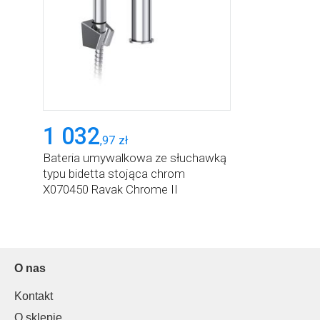
1 032
,
97
zł
Bateria umywalkowa ze słuchawką
typu bidetta stojąca chrom
X070450 Ravak Chrome II
O nas
Kontakt
O sklepie