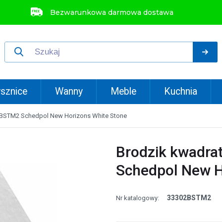
Bezwarunkowa darmowa dostawa
sznice
Wanny
Meble
Kuchnia
BSTM2 Schedpol New Horizons White Stone
Brodzik kwadr
Schedpol New H
33302BSTM2
Nr katalogowy: