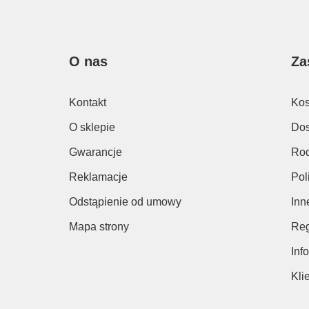
O nas
Za
Kontakt
Kos
O sklepie
Dos
Gwarancje
Rod
Reklamacje
Pol
Odstąpienie od umowy
Inn
Mapa strony
Reg
Inf
Kli