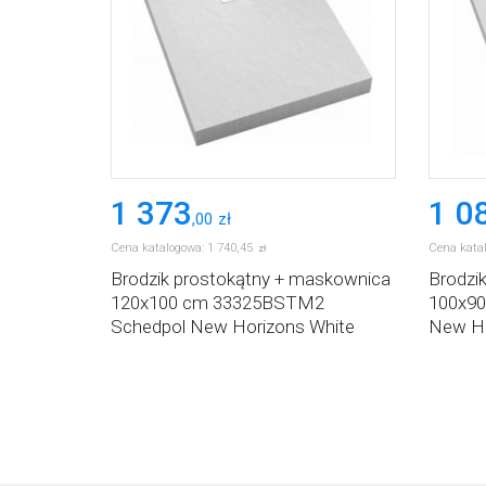
1 373
1 0
,
00
zł
Cena katalogowa:
1 740
,
45
Cena kata
zł
Brodzik prostokątny + maskownica
Brodzi
120x100 cm 33325BSTM2
100x9
Schedpol New Horizons White
New Ho
Stone