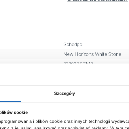
Schedpol
New Horizons White Stone
33302BSTM2
kwadratowy
biały
1.5 cm
Szczegóły
90 mm
 plików cookie
akrylowy
 oprogramowania i plików cookie oraz innych technologii wydaw
100 cm
tryny, z jej usług, analizować oraz wyświetlać reklamy.
W tym ce