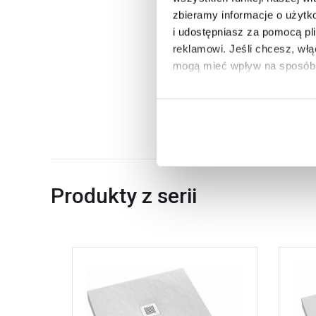
Krótszy bok
zbieramy informacje o użytk
Kod EAN
i udostępniasz za pomocą pl
reklamowi.
Jeśli chcesz, wł
Wymiary z opakowaniem
mogą mieć wpływ na sposób 
Waga z opakowaniem
Aby uzyskać więcej informacj
Dane producenta
więcej informacji na temat pl
Produkty z serii