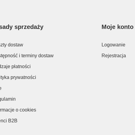
sady sprzedaży
Moje konto
zty dostaw
Logowanie
tępność i terminy dostaw
Rejestracja
zaje płatności
ityka prywatności
e
ulamin
ormacje o cookies
enci B2B