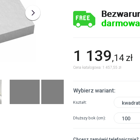
Bezwaru
darmowa
1 139
,
14
zł
Cena katalogowa: 1 457,55 zł
Wybierz wariant:
Kształt
kwadra
Dłuższy bok
(cm)
100
Chcesz zamówić telefonicznie?