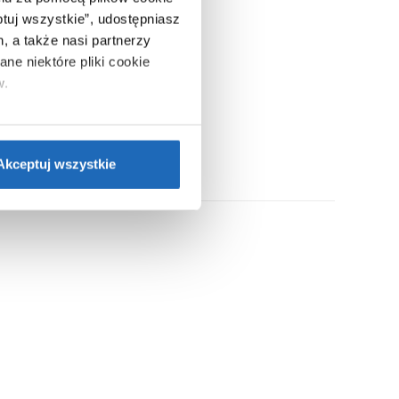
ptuj wszystkie”, udostępniasz
, a także nasi partnerzy
ne niektóre pliki cookie
w.
ie”.
Jeśli chcesz uzyskać
nformacje o plikach cookie”.
Akceptuj wszystkie