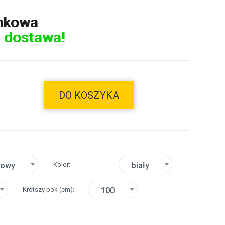
nkowa
 dostawa!
DO KOSZYKA
Kolor
towy
biały
Krótszy bok
(cm)
100