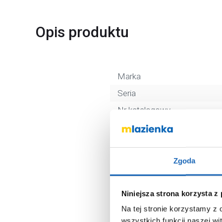
Opis produktu
Marka
Seria
Nr katalogowy
Kształt
Kolor
Głębokość
Zgoda
Średnica odpływu
Niniejsza strona korzysta z
Materiał
Na tej stronie korzystamy z
Dłuższy bok
wszystkich funkcji naszej wi