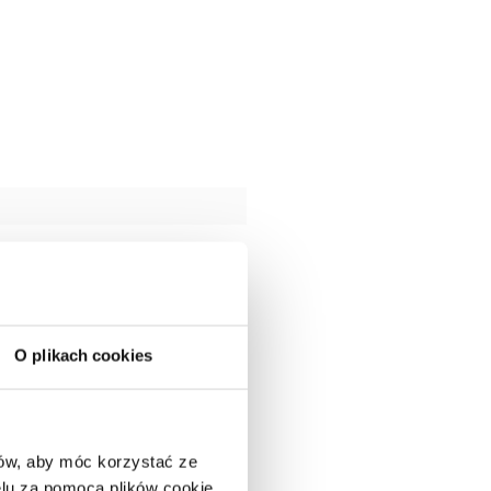
O plikach cookies
ców, aby móc korzystać ze
lu za pomocą plików cookie