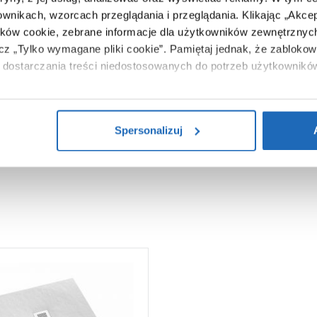
100 cm
ownikach, wzorcach przeglądania i przeglądania.
Klikając „Akce
5902627746345
ików cookie, zebrane informacje dla użytkowników zewnętrznych
ącz „Tylko wymagane pliki cookie”.
Pamiętaj jednak, że zablokowa
108 x 13 x 108 cm
dostarczania treści niedostosowanych do potrzeb użytkownikó
9,80 kg
i na temat plików plików cookie, kliknij „Ustawienia plików cook
Zobacz
ików cookie i tego, dlaczego ich przepisy, przejdź do zakładu „I
Spersonalizuj