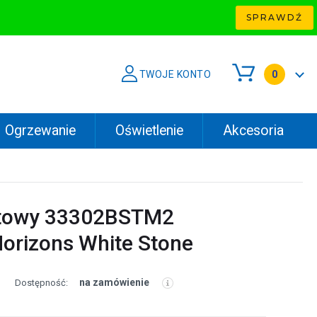
SPRAWDŹ
TWOJE KONTO
0
Ogrzewanie
Oświetlenie
Akcesoria
atowy 33302BSTM2
orizons White Stone
na zamówienie
Dostępność: