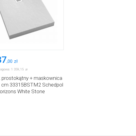
87
,
00
zł
logowa:
1 359
,
15
zł
k prostokątny + maskownica
0 cm 33315BSTM2 Schedpol
rizons White Stone