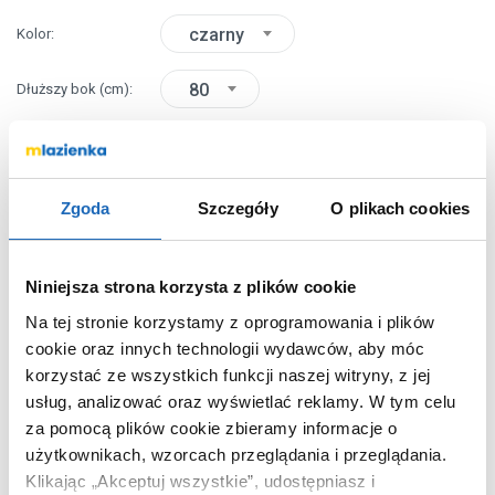
czarny
Kolor
80
Dłuższy bok
(cm)
80
Krótszy bok
(cm)
Zgoda
Szczegóły
O plikach cookies
Chcesz zamówić telefonicznie?
Niniejsza strona korzysta z plików cookie
OPIS PRODUKTU
Na tej stronie korzystamy z oprogramowania i plików
cookie oraz innych technologii wydawców, aby móc
korzystać ze wszystkich funkcji naszej witryny, z jej
Marka
Schedpol
usług, analizować oraz wyświetlać reklamy.
W tym celu
Seria
Kalait Black Stone
za pomocą plików cookie zbieramy informacje o
użytkownikach, wzorcach przeglądania i przeglądania.
Nr katalogowy
33100CSTM2
Klikając „Akceptuj wszystkie”, udostępniasz i
Kształt
kwadratowy