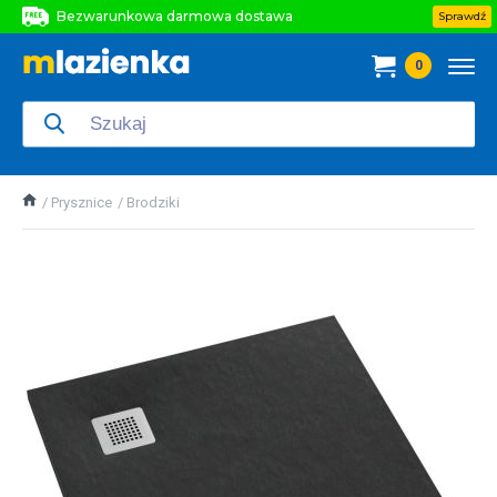
Bezwarunkowa darmowa dostawa
Sprawdź
Bezwarunkowa darmowa dostawa
0
Bezwarunkowa darmowa dostawa
Prysznice
Brodziki