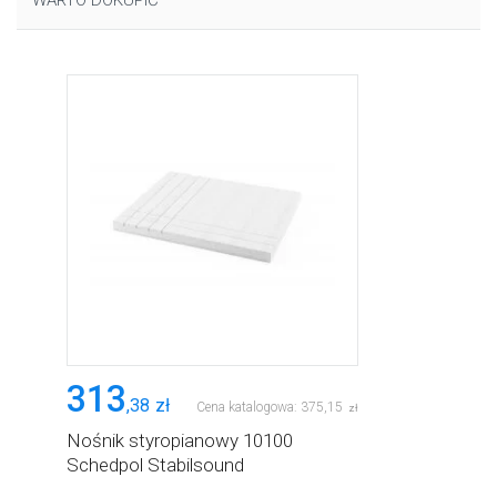
WARTO DOKUPIĆ
313
,
38
zł
Cena katalogowa:
375
,
15
zł
Nośnik styropianowy 10100
Schedpol Stabilsound