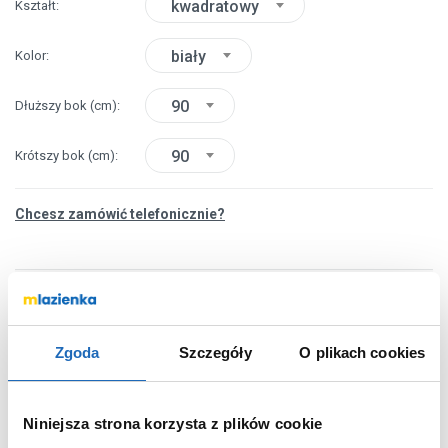
kwadratowy
Kształt
biały
Kolor
90
Dłuższy bok
(cm)
90
Krótszy bok
(cm)
Chcesz zamówić telefonicznie?
OPIS PRODUKTU
Zgoda
Szczegóły
O plikach cookies
Marka
Schedpol
Seria
New Horizons White
Niniejsza strona korzysta z plików cookie
Stone