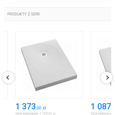
plikach cookie”.
PRODUKTY Z SERII
1 373
1 087
,
00
zł
,
0
Cena katalogowa:
1 740
,
45
Cena katalogowa:
zł