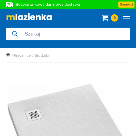
Bezwarunkowa darmowa dostawa
Sprawdź
Bezwarunkowa darmowa dostawa
0
Bezwarunkowa darmowa dostawa
Prysznice
Brodziki