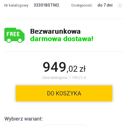
33301BSTM2
do 7 dni
Nr katalogowy:
Dostępność:
Bezwarunkowa
darmowa dostawa!
949
,
02
zł
Cena katalogowa: 1 199,25 zł
DO KOSZYKA
Wybierz wariant: