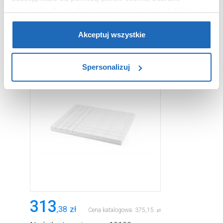
informacje dla użytkowników zewnętrznych, a także nasi
partnerzy reklamowi.
Jeśli chcesz, włącz „Tylko
WARTO DOKUPIĆ
wymagane pliki cookie”.
Pamiętaj jednak, że
Akceptuj wszystkie
zablokowane niektóre pliki cookie mogą mieć wpływ na
sposób dostarczania treści niedostosowanych do potrzeb
Spersonalizuj
użytkowników.
Aby uzyskać więcej informacji na temat plików plików
cookie, kliknij „Ustawienia plików cookie”.
Jeśli chcesz
uzyskać więcej informacji na temat plików cookie i tego,
dlaczego ich przepisy, przejdź do zakładu „Informacje o
plikach cookie”.
313
,
38
zł
Cena katalogowa:
375
,
15
zł