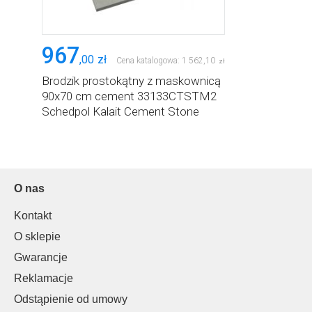
967
,
00
zł
Cena katalogowa:
1 562
,
10
zł
Brodzik prostokątny z maskownicą
90x70 cm cement 33133CTSTM2
Schedpol Kalait Cement Stone
O nas
Kontakt
O sklepie
Gwarancje
Reklamacje
Odstąpienie od umowy