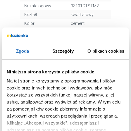
Nr katalogowy
33101CTSTM2
Kształt
kwadratowy
Kolor
cement
Średnica odpływu
90 mm
Materiał
akrylowo-
kompozytowy
Zgoda
Szczegóły
O plikach cookies
Dłuższy bok
90 cm
Krótszy bok
90 cm
Niniejsza strona korzysta z plików cookie
Kod EAN
5902627745652
Na tej stronie korzystamy z oprogramowania i plików
Wymiary z
98 x 5 x 98 cm
cookie oraz innych technologii wydawców, aby móc
opakowaniem
korzystać ze wszystkich funkcji naszej witryny, z jej
Waga z
8,30 kg
usług, analizować oraz wyświetlać reklamy.
W tym celu
opakowaniem
za pomocą plików cookie zbieramy informacje o
Dane producenta
Zobacz
użytkownikach, wzorcach przeglądania i przeglądania.
Klikając „Akceptuj wszystkie”, udostępniasz i
udostępniasz za pomocą plików cookie, zebrane