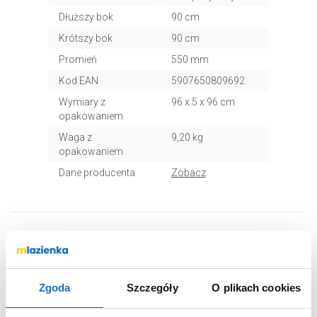
Dłuższy bok
90 cm
Krótszy bok
90 cm
Promień
550 mm
Kod EAN
5907650809692
Wymiary z
96 x 5 x 96 cm
opakowaniem
Waga z
9,20 kg
opakowaniem
Dane producenta
Zobacz
WARTO DOKUPIĆ
Zgoda
Szczegóły
O plikach cookies