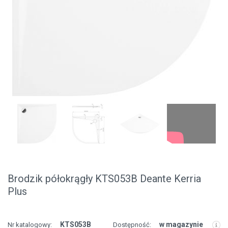
Brodzik półokrągły KTS053B Deante Kerria
Plus
KTS053B
w magazynie
Nr katalogowy:
Dostępność: