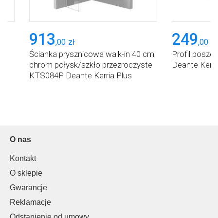
913
249
,
00
zł
,
00
zł
Ścianka prysznicowa walk-in 40 cm
Profil posze
chrom połysk/szkło przezroczyste
Deante Kerri
KTS084P Deante Kerria Plus
O nas
Kontakt
O sklepie
Gwarancje
Reklamacje
Odstąpienie od umowy