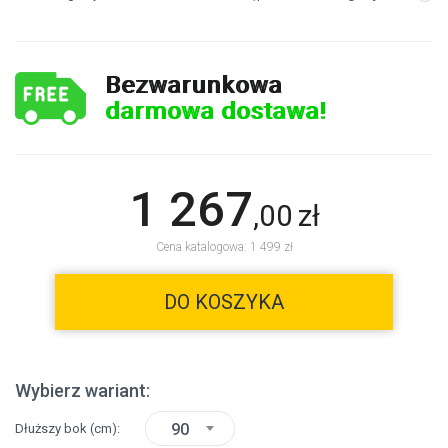
Bezwarunkowa
darmowa dostawa!
1 267
,
00
zł
Cena katalogowa: 1 499 zł
DO KOSZYKA
Wybierz wariant:
90
Dłuższy bok
(cm)