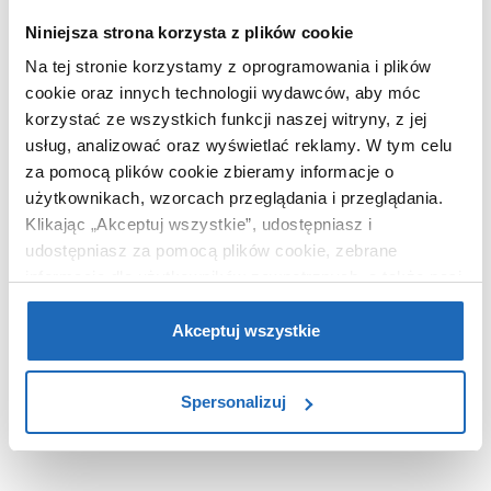
Niniejsza strona korzysta z plików cookie
Na tej stronie korzystamy z oprogramowania i plików
cookie oraz innych technologii wydawców, aby móc
korzystać ze wszystkich funkcji naszej witryny, z jej
usług, analizować oraz wyświetlać reklamy.
W tym celu
za pomocą plików cookie zbieramy informacje o
użytkownikach, wzorcach przeglądania i przeglądania.
Klikając „Akceptuj wszystkie”, udostępniasz i
udostępniasz za pomocą plików cookie, zebrane
informacje dla użytkowników zewnętrznych, a także nasi
249
partnerzy reklamowi.
Jeśli chcesz, włącz „Tylko
,
00
zł
wymagane pliki cookie”.
Pamiętaj jednak, że
Akceptuj wszystkie
Syfon do brodzika NHC029C
zablokowane niektóre pliki cookie mogą mieć wpływ na
Deante Easy Clean
sposób dostarczania treści niedostosowanych do potrzeb
Spersonalizuj
użytkowników.
Aby uzyskać więcej informacji na temat plików plików
cookie, kliknij „Ustawienia plików cookie”.
Jeśli chcesz