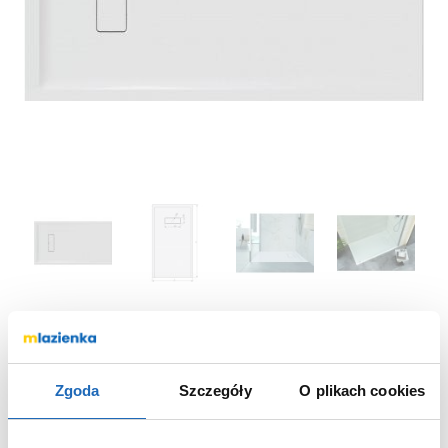
Brodzik prostokątny 120x100 cm biały
645570065001000 Sanplast Modern Mineral
Zgoda
Szczegóły
O plikach cookies
645570065001000
Nr katalogowy: