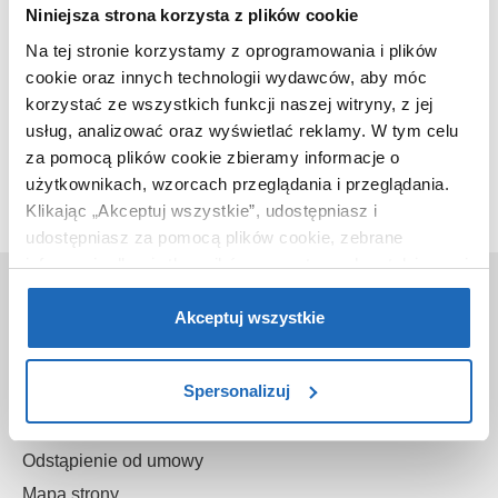
Niniejsza strona korzysta z plików cookie
Na tej stronie korzystamy z oprogramowania i plików
cookie oraz innych technologii wydawców, aby móc
korzystać ze wszystkich funkcji naszej witryny, z jej
Ten produkt nie jest już dostępny w naszej ofercie.
usług, analizować oraz wyświetlać reklamy.
W tym celu
za pomocą plików cookie zbieramy informacje o
użytkownikach, wzorcach przeglądania i przeglądania.
Klikając „Akceptuj wszystkie”, udostępniasz i
udostępniasz za pomocą plików cookie, zebrane
informacje dla użytkowników zewnętrznych, a także nasi
O nas
partnerzy reklamowi.
Jeśli chcesz, włącz „Tylko
wymagane pliki cookie”.
Pamiętaj jednak, że
Akceptuj wszystkie
Kontakt
zablokowane niektóre pliki cookie mogą mieć wpływ na
O sklepie
sposób dostarczania treści niedostosowanych do potrzeb
Spersonalizuj
Gwarancje
użytkowników.
Reklamacje
Aby uzyskać więcej informacji na temat plików plików
Odstąpienie od umowy
cookie, kliknij „Ustawienia plików cookie”.
Jeśli chcesz
Mapa strony