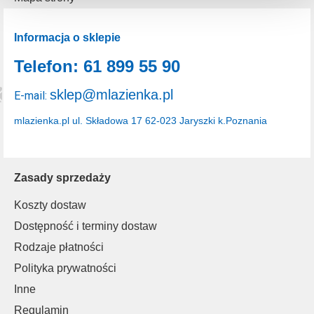
uzyskać więcej informacji na temat plików cookie i tego,
dlaczego ich przepisy, przejdź do zakładu „Informacje o
plikach cookie”.
Informacja o sklepie
Telefon: 61 899 55 90
sklep@mlazienka.pl
E-mail:
mlazienka.pl
ul. Składowa 17
62-023 Jaryszki k.Poznania
Zasady sprzedaży
Koszty dostaw
Dostępność i terminy dostaw
Rodzaje płatności
Polityka prywatności
Inne
Regulamin