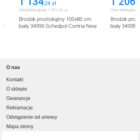
1 134
1 206
,
24
zł
,
7
Cena katalogowa:
1 451
,
40
Cena katalogowa:
zł
Brodzik prostokątny 100x80 cm
Brodzik pro
New
biały 34936 Schedpol Corrina New
biały 34938 
O nas
Kontakt
O sklepie
Gwarancje
Reklamacje
Odstąpienie od umowy
Mapa strony