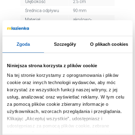
Głębokość
2.5 cm
Średnica odpływu
90 mm
Materiał
akrylowo-
kompozytowy
Dłuższy bok
120 cm
Krótszy bok
70 cm
Zgoda
Szczegóły
O plikach cookies
Kod EAN
5902627757440
Wymiary z
128 x 6 x 78 cm
Niniejsza strona korzysta z plików cookie
opakowaniem
Na tej stronie korzystamy z oprogramowania i plików
Waga z
10,40 kg
cookie oraz innych technologii wydawców, aby móc
opakowaniem
korzystać ze wszystkich funkcji naszej witryny, z jej
Dane producenta
Zobacz
usług, analizować oraz wyświetlać reklamy.
W tym celu
za pomocą plików cookie zbieramy informacje o
użytkownikach, wzorcach przeglądania i przeglądania.
Klikając „Akceptuj wszystkie”, udostępniasz i
udostępniasz za pomocą plików cookie, zebrane
WARTO DOKUPIĆ
informacje dla użytkowników zewnętrznych, a także nasi