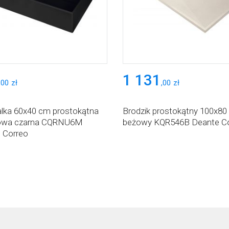
1 131
,
00
zł
,
00
zł
ka 60x40 cm prostokątna
Brodzik prostokątny 100x80
towa czarna CQRNU6M
beżowy KQR546B Deante C
 Correo