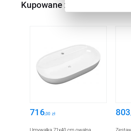
Kupowane z
716
803
,
00
zł
Umywalka 71x40 cm owalna
Zesta