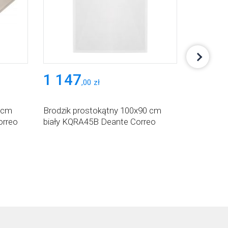
1 147
699
,
00
zł
,
00
 cm
Brodzik prostokątny 100x90 cm
Umywalka
orreo
biały KQRA45B Deante Correo
nablatow
Correo