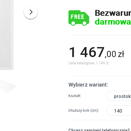
Bezwaru
darmowa
1 467
,
00
zł
Cena katalogowa: 1 749 zł
Wybierz wariant:
Kształt
prostok
Dłuższy bok
(cm)
140
Chcesz zamówić telefonicznie?