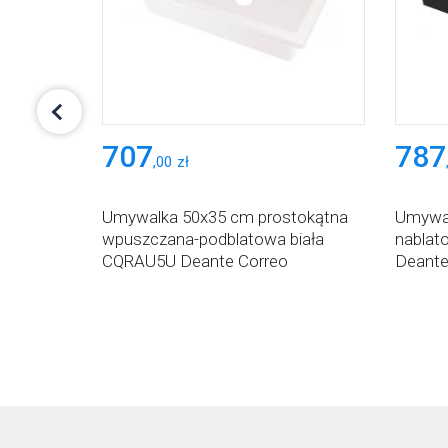
707
787
,
00
zł
tokątna
Umywalka 50x35 cm prostokątna
Umywal
TU5S
wpuszczana-podblatowa biała
nabla
CQRAU5U Deante Correo
Deante