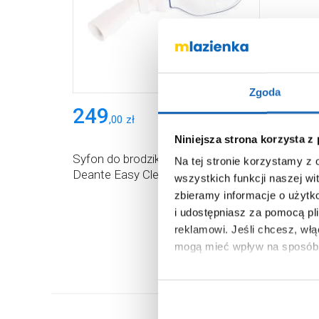
Zgoda
249
,
00
zł
Niniejsza strona korzysta z
Syfon do brodzika NHC029C
Na tej stronie korzystamy z
Deante Easy Clean
wszystkich funkcji naszej wi
zbieramy informacje o użytk
i udostępniasz za pomocą pl
reklamowi.
Jeśli chcesz, wł
mogą mieć wpływ na sposób 
Aby uzyskać więcej informacj
więcej informacji na temat pl