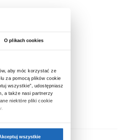
O plikach cookies
ców, aby móc korzystać ze
lu za pomocą plików cookie
ptuj wszystkie”, udostępniasz
, a także nasi partnerzy
ne niektóre pliki cookie
w.
ie”.
Jeśli chcesz uzyskać
nformacje o plikach cookie”.
Akceptuj wszystkie