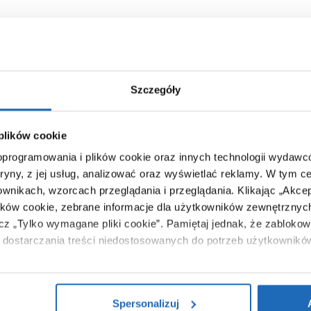
Szczegóły
 plików cookie
 oprogramowania i plików cookie oraz innych technologii wydaw
tryny, z jej usług, analizować oraz wyświetlać reklamy.
W tym ce
ownikach, wzorcach przeglądania i przeglądania.
Klikając „Akce
ików cookie, zebrane informacje dla użytkowników zewnętrznych
ącz „Tylko wymagane pliki cookie”.
Pamiętaj jednak, że zablokowa
dostarczania treści niedostosowanych do potrzeb użytkownikó
i na temat plików plików cookie, kliknij „Ustawienia plików cook
ików cookie i tego, dlaczego ich przepisy, przejdź do zakładu „I
Spersonalizuj