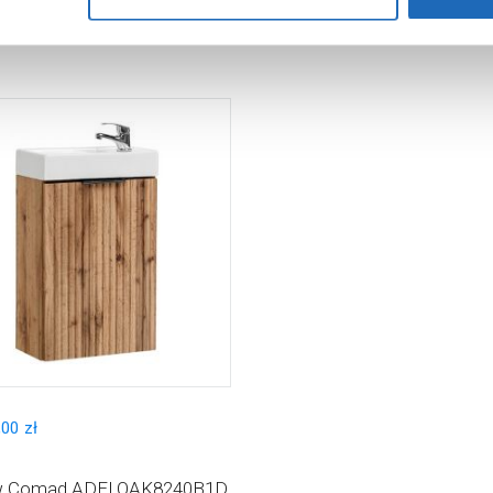
,
00
zł
w Comad ADELOAK8240B1D,