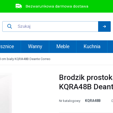
Bezwarunkowa darmowa dostawa
sznice
Wanny
Meble
Kuchnia
0 cm biały KQRA48B Deante Correo
Brodzik prostok
KQRA48B Deant
KQRA48B
Nr katalogowy: