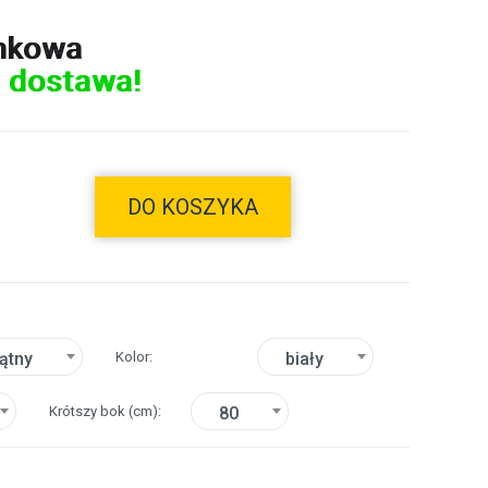
nkowa
 dostawa!
DO KOSZYKA
Kolor
ątny
biały
Krótszy bok
(cm)
80