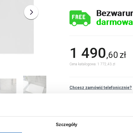
Bezwaru
darmowa
1 490
,
60
zł
Cena katalogowa: 1 772,43 zł
Chcesz zamówić telefonicznie?
Szczegóły