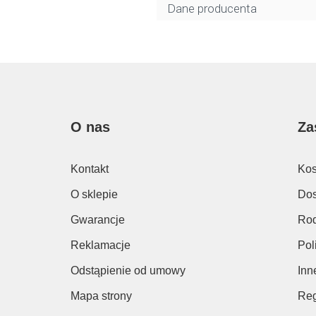
Dane producenta
O nas
Za
Kontakt
Kos
O sklepie
Dos
Gwarancje
Rod
Reklamacje
Pol
Odstąpienie od umowy
Inn
Mapa strony
Reg