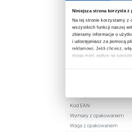
Marka
Niniejsza strona korzysta z
Seria
Na tej stronie korzystamy z
Nr katalogowy
wszystkich funkcji naszej wi
zbieramy informacje o użytk
Kształt
i udostępniasz za pomocą pl
Kolor
reklamowi.
Jeśli chcesz, wł
Głębokość
mogą mieć wpływ na sposób 
Średnica odpływu
Aby uzyskać więcej informacj
Materiał
więcej informacji na temat pl
Dłuższy bok
Krótszy bok
Kod EAN
Wymiary z opakowaniem
Waga z opakowaniem