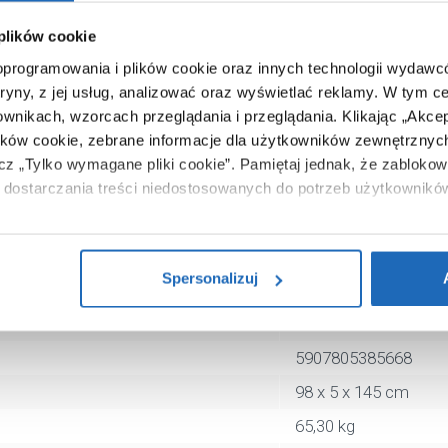
Sanplast
 plików cookie
Open Mineral
 oprogramowania i plików cookie oraz innych technologii wydaw
645430057001000
tryny, z jej usług, analizować oraz wyświetlać reklamy.
W tym ce
ownikach, wzorcach przeglądania i przeglądania.
Klikając „Akce
prostokątny
ików cookie, zebrane informacje dla użytkowników zewnętrznych
biały
ącz „Tylko wymagane pliki cookie”.
Pamiętaj jednak, że zablokowa
1.5 cm
dostarczania treści niedostosowanych do potrzeb użytkownikó
90 mm
i na temat plików plików cookie, kliknij „Ustawienia plików cook
konglomerat
ików cookie i tego, dlaczego ich przepisy, przejdź do zakładu „I
Spersonalizuj
140 cm
90 cm
5907805385668
98 x 5 x 145 cm
65,30 kg