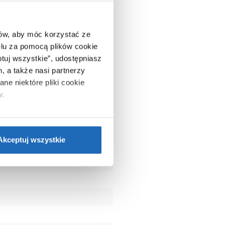
ców, aby móc korzystać ze
lu za pomocą plików cookie
ptuj wszystkie”, udostępniasz
, a także nasi partnerzy
ne niektóre pliki cookie
w.
ie”.
Jeśli chcesz uzyskać
nformacje o plikach cookie”.
Akceptuj wszystkie