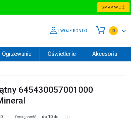
SPRAWDŹ
TWOJE KONTO
0
Ogrzewanie
Oświetlenie
Akcesoria
kątny 645430057001000
Mineral
00
do 10 dni
Dostępność: