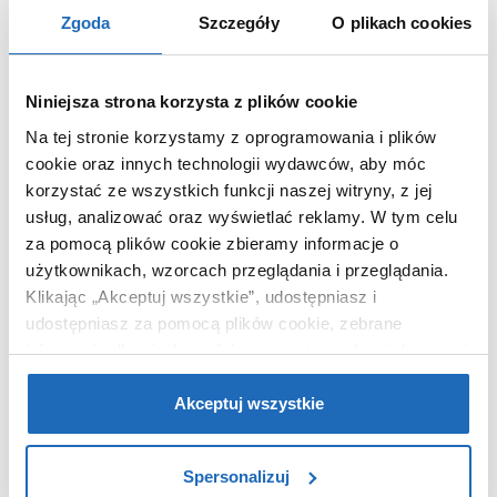
Głębokość
4.5 cm
Zgoda
Szczegóły
O plikach cookies
Średnica odpływu
90 mm
Materiał
akrylowo-
kompozytowy
Niniejsza strona korzysta z plików cookie
Dłuższy bok
90 cm
Na tej stronie korzystamy z oprogramowania i plików
Krótszy bok
70 cm
cookie oraz innych technologii wydawców, aby móc
korzystać ze wszystkich funkcji naszej witryny, z jej
Kod EAN
5902627757426
usług, analizować oraz wyświetlać reklamy.
W tym celu
Wymiary z
98 x 6 x 78 cm
za pomocą plików cookie zbieramy informacje o
opakowaniem
użytkownikach, wzorcach przeglądania i przeglądania.
Waga z
8,00 kg
Klikając „Akceptuj wszystkie”, udostępniasz i
opakowaniem
udostępniasz za pomocą plików cookie, zebrane
Dane producenta
Zobacz
informacje dla użytkowników zewnętrznych, a także nasi
partnerzy reklamowi.
Jeśli chcesz, włącz „Tylko
wymagane pliki cookie”.
Pamiętaj jednak, że
Akceptuj wszystkie
zablokowane niektóre pliki cookie mogą mieć wpływ na
sposób dostarczania treści niedostosowanych do potrzeb
WARTO DOKUPIĆ
Spersonalizuj
użytkowników.