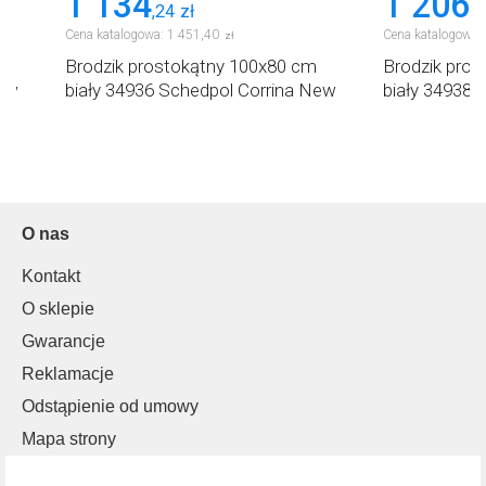
1 134
1 206
,
24
zł
,
7
Cena katalogowa:
1 451
,
40
Cena katalogowa:
zł
Brodzik prostokątny 100x80 cm
Brodzik pro
New
biały 34936 Schedpol Corrina New
biały 34938 
O nas
Kontakt
O sklepie
Gwarancje
Reklamacje
Odstąpienie od umowy
Mapa strony