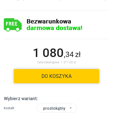
Bezwarunkowa
darmowa dostawa!
1 080
,
34
zł
Cena katalogowa: 1 377,60 zł
DO KOSZYKA
Wybierz wariant:
prostokątny
Kształt