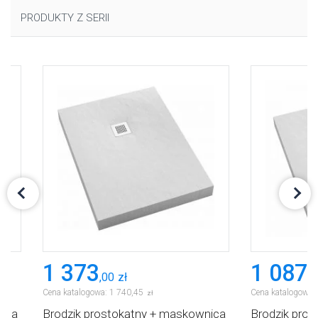
PRODUKTY Z SERII
1 373
1 087
,
00
zł
,
0
Cena katalogowa:
1 740
,
45
Cena katalogowa:
zł
nica
Brodzik prostokątny + maskownica
Brodzik pro