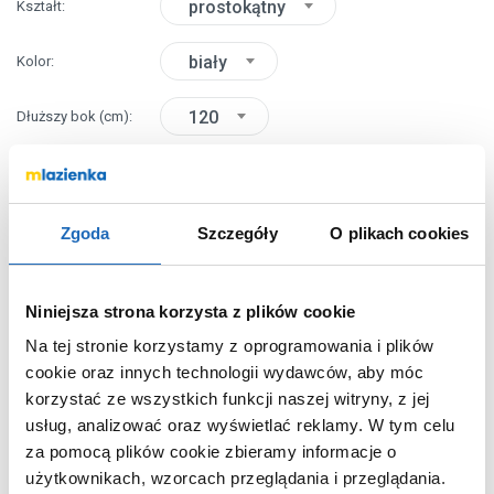
prostokątny
Kształt
biały
Kolor
120
Dłuższy bok
(cm)
90
Krótszy bok
(cm)
Zgoda
Szczegóły
O plikach cookies
Chcesz zamówić telefonicznie?
Niniejsza strona korzysta z plików cookie
OPIS PRODUKTU
Na tej stronie korzystamy z oprogramowania i plików
cookie oraz innych technologii wydawców, aby móc
korzystać ze wszystkich funkcji naszej witryny, z jej
Marka
Schedpol
usług, analizować oraz wyświetlać reklamy.
W tym celu
Seria
New Horizons White
za pomocą plików cookie zbieramy informacje o
Stone
użytkownikach, wzorcach przeglądania i przeglądania.