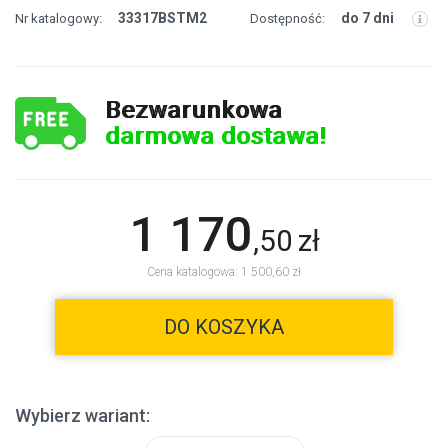
33317BSTM2
do 7 dni
Nr katalogowy:
Dostępność:
Bezwarunkowa
darmowa dostawa!
1 170
,
50
zł
Cena katalogowa: 1 500,60 zł
DO KOSZYKA
Wybierz wariant: