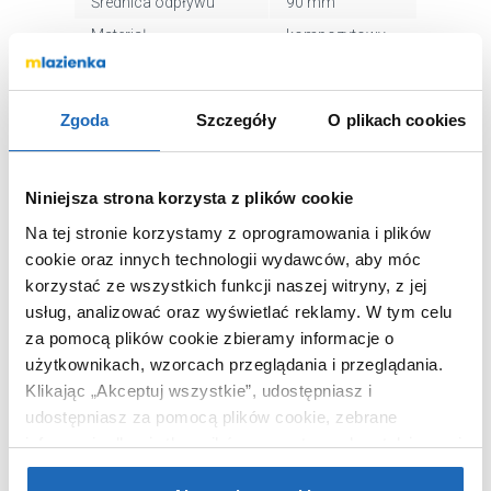
Średnica odpływu
90 mm
Materiał
kompozytowy
Dłuższy bok
110 cm
Krótszy bok
80 cm
Zgoda
Szczegóły
O plikach cookies
Kod EAN
5904365741163
Wymiary z
80 x 2 x 110 cm
opakowaniem
Niniejsza strona korzysta z plików cookie
Waga z opakowaniem
32,00 kg
Na tej stronie korzystamy z oprogramowania i plików
Dane producenta
Zobacz
cookie oraz innych technologii wydawców, aby móc
korzystać ze wszystkich funkcji naszej witryny, z jej
usług, analizować oraz wyświetlać reklamy.
W tym celu
za pomocą plików cookie zbieramy informacje o
użytkownikach, wzorcach przeglądania i przeglądania.
WARTO DOKUPIĆ
Klikając „Akceptuj wszystkie”, udostępniasz i
udostępniasz za pomocą plików cookie, zebrane
informacje dla użytkowników zewnętrznych, a także nasi
partnerzy reklamowi.
Jeśli chcesz, włącz „Tylko