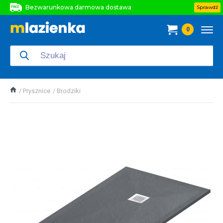
Bezwarunkowa darmowa dostawa
Sprawdź
Bezwarunkowa darmowa dostawa
0
Bezwarunkowa darmowa dostawa
Prysznice
Brodziki