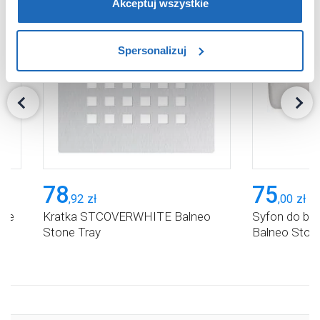
wymagane pliki cookie”.
Pamiętaj jednak, że
Akceptuj wszystkie
zablokowane niektóre pliki cookie mogą mieć wpływ na
sposób dostarczania treści niedostosowanych do potrzeb
Spersonalizuj
użytkowników.
Aby uzyskać więcej informacji na temat plików plików
cookie, kliknij „Ustawienia plików cookie”.
Jeśli chcesz
uzyskać więcej informacji na temat plików cookie i tego,
dlaczego ich przepisy, przejdź do zakładu „Informacje o
plikach cookie”.
78
75
,
92
zł
,
00
zł
one
Kratka STCOVERWHITE Balneo
Syfon do b
Stone Tray
Balneo Ston