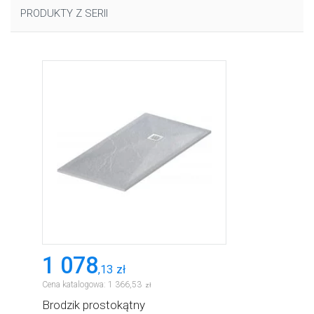
PRODUKTY Z SERII
1 078
,
13
zł
Cena katalogowa:
1 366
,
53
zł
Brodzik prostokątny