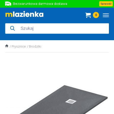
Bezwarunkowa darmowa dostawa
Sprawdź
Bezwarunkowa darmowa dostawa
0
Bezwarunkowa darmowa dostawa
Prysznice
Brodziki