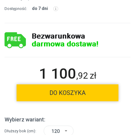
do 7 dni
Dostępność:
Bezwarunkowa
darmowa dostawa!
1 100
,
92
zł
DO KOSZYKA
Wybierz wariant:
120
Dłuższy bok
(cm)