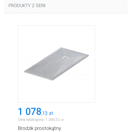
PRODUKTY Z SERII
1 078
,
13
zł
Cena katalogowa:
1 366
,
53
zł
Brodzik prostokątny