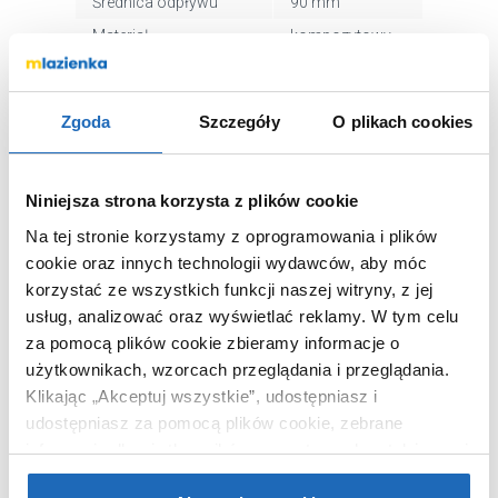
Średnica odpływu
90 mm
Materiał
kompozytowy
Dłuższy bok
120 cm
Krótszy bok
80 cm
Zgoda
Szczegóły
O plikach cookies
Kod EAN
5904365741194
Wymiary z
80 x 2 x 120 cm
opakowaniem
Niniejsza strona korzysta z plików cookie
Waga z opakowaniem
36,50 kg
Na tej stronie korzystamy z oprogramowania i plików
Dane producenta
Zobacz
cookie oraz innych technologii wydawców, aby móc
korzystać ze wszystkich funkcji naszej witryny, z jej
usług, analizować oraz wyświetlać reklamy.
W tym celu
za pomocą plików cookie zbieramy informacje o
użytkownikach, wzorcach przeglądania i przeglądania.
WARTO DOKUPIĆ
Klikając „Akceptuj wszystkie”, udostępniasz i
udostępniasz za pomocą plików cookie, zebrane
informacje dla użytkowników zewnętrznych, a także nasi
partnerzy reklamowi.
Jeśli chcesz, włącz „Tylko