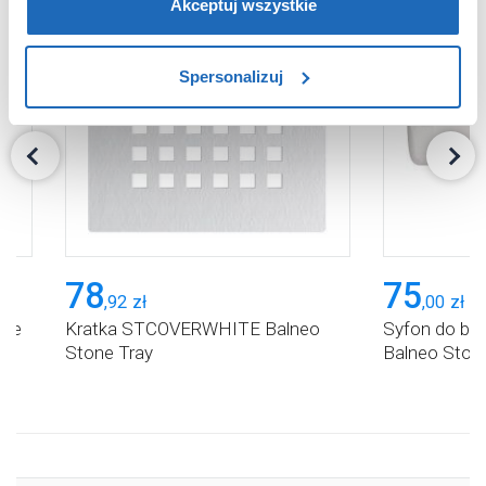
wymagane pliki cookie”.
Pamiętaj jednak, że
Akceptuj wszystkie
zablokowane niektóre pliki cookie mogą mieć wpływ na
sposób dostarczania treści niedostosowanych do potrzeb
Spersonalizuj
użytkowników.
Aby uzyskać więcej informacji na temat plików plików
cookie, kliknij „Ustawienia plików cookie”.
Jeśli chcesz
uzyskać więcej informacji na temat plików cookie i tego,
dlaczego ich przepisy, przejdź do zakładu „Informacje o
plikach cookie”.
78
75
,
92
zł
,
00
zł
one
Kratka STCOVERWHITE Balneo
Syfon do b
Stone Tray
Balneo Ston