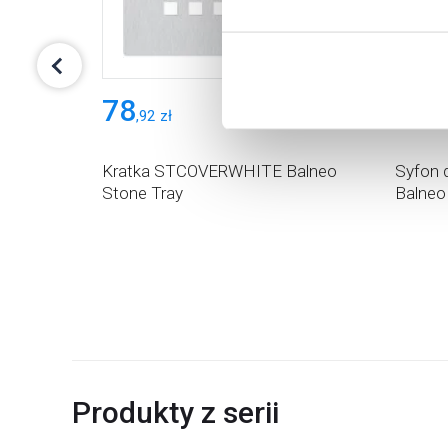
Aby uzyskać więcej informacj
więcej informacji na temat pl
78
75
,
92
zł
,
00
eo Stone
Kratka STCOVERWHITE Balneo
Syfon 
Stone Tray
Balneo
Produkty z serii