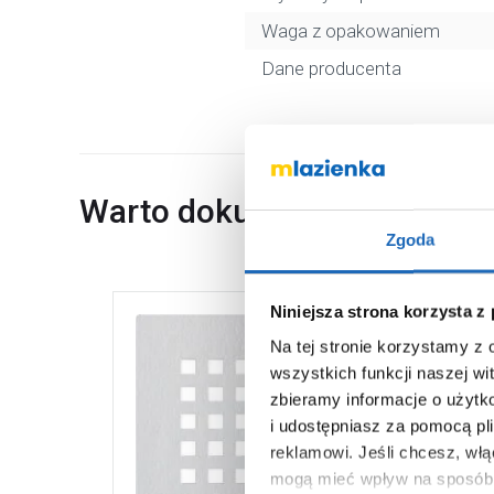
Waga z opakowaniem
Dane producenta
Warto dokupić
Zgoda
Niniejsza strona korzysta z
Na tej stronie korzystamy z
wszystkich funkcji naszej wi
zbieramy informacje o użytk
i udostępniasz za pomocą pl
reklamowi.
Jeśli chcesz, wł
mogą mieć wpływ na sposób 