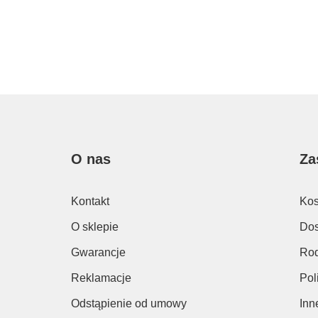
O nas
Za
Kontakt
Kos
O sklepie
Dos
Gwarancje
Rod
Reklamacje
Pol
Odstąpienie od umowy
Inn