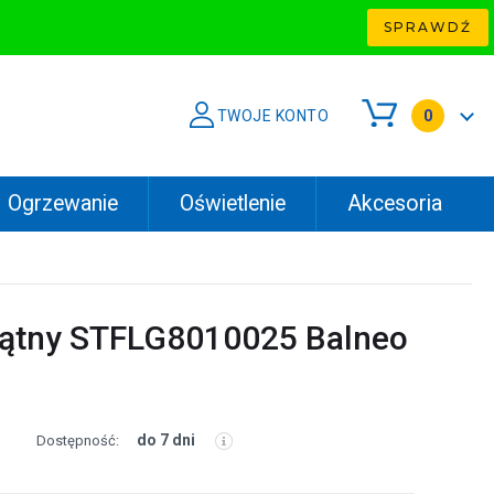
SPRAWDŹ
TWOJE KONTO
0
Ogrzewanie
Oświetlenie
Akcesoria
kątny STFLG8010025 Balneo
do 7 dni
Dostępność: