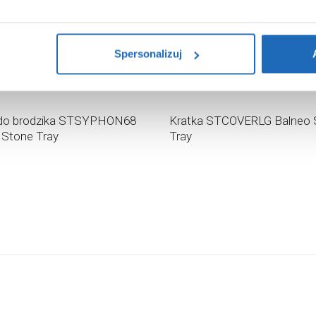
i na temat plików plików cookie, kliknij „Ustawienia plików cook
ików cookie i tego, dlaczego ich przepisy, przejdź do zakładu „I
Spersonalizuj
78
zł
,
92
zł
do brodzika STSYPHON68
Kratka STCOVERLG Balneo 
 Stone Tray
Tray