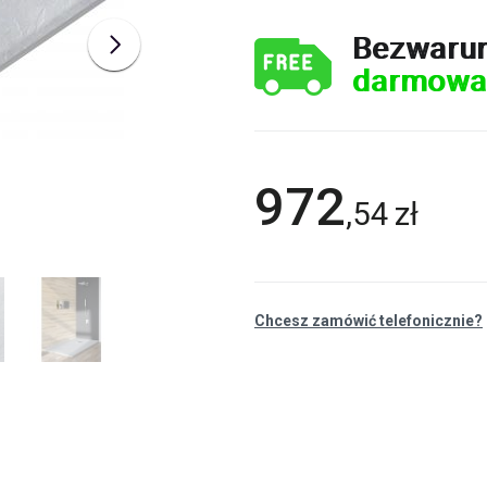
Bezwaru
darmowa
972
,
54
zł
Chcesz zamówić telefonicznie?