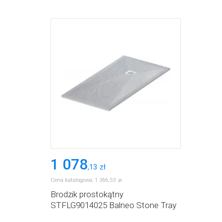
1 078
,
13
zł
Cena katalogowa:
1 366
,
53
zł
Brodzik prostokątny
STFLG9014025 Balneo Stone Tray