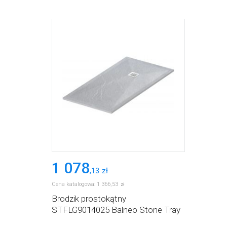
1 078
,
13
zł
Cena katalogowa:
1 366
,
53
zł
Brodzik prostokątny
STFLG9014025 Balneo Stone Tray