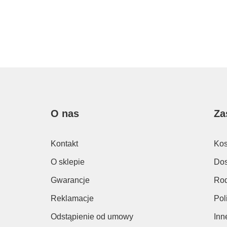
O nas
Za
Kontakt
Kos
O sklepie
Dos
Gwarancje
Rod
Reklamacje
Pol
Odstąpienie od umowy
Inn