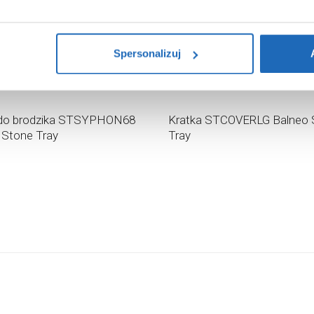
i na temat plików plików cookie, kliknij „Ustawienia plików cook
ików cookie i tego, dlaczego ich przepisy, przejdź do zakładu „I
Spersonalizuj
78
zł
,
92
zł
do brodzika STSYPHON68
Kratka STCOVERLG Balneo 
 Stone Tray
Tray