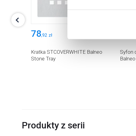
Aby uzyskać więcej informacj
więcej informacji na temat pl
78
75
,
92
zł
,
00
eo Stone
Kratka STCOVERWHITE Balneo
Syfon 
Stone Tray
Balneo
Produkty z serii