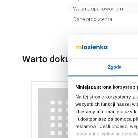
Waga z opakowaniem
Dane producenta
Warto dokupić
Zgoda
Niniejsza strona korzysta z
Na tej stronie korzystamy z
wszystkich funkcji naszej wi
zbieramy informacje o użytk
i udostępniasz za pomocą pl
reklamowi.
Jeśli chcesz, wł
mogą mieć wpływ na sposób 