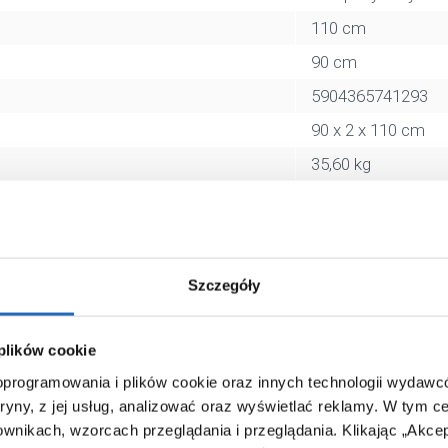
110 cm
90 cm
5904365741293
90 x 2 x 110 cm
35,60 kg
Zobacz
Szczegóły
 plików cookie
 oprogramowania i plików cookie oraz innych technologii wydaw
tryny, z jej usług, analizować oraz wyświetlać reklamy.
W tym ce
ownikach, wzorcach przeglądania i przeglądania.
Klikając „Akce