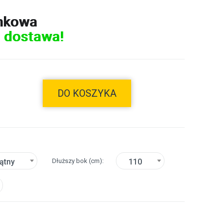
nkowa
 dostawa!
DO KOSZYKA
Dłuższy bok
(cm)
ątny
110