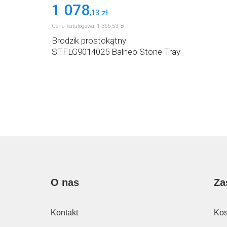
1 078
,
13
zł
Cena katalogowa:
1 366
,
53
zł
Brodzik prostokątny
STFLG9014025 Balneo Stone Tray
O nas
Za
Kontakt
Kos