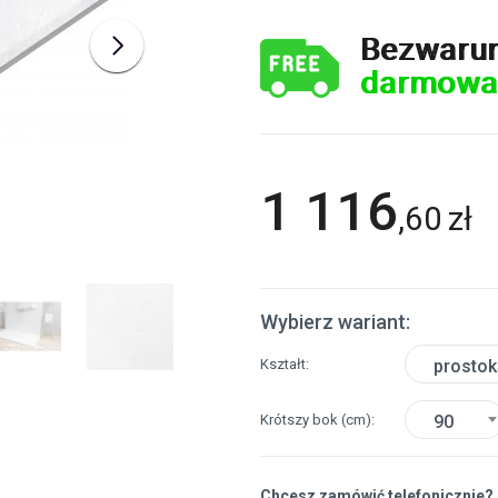
Bezwaru
darmowa
1 116
,
60
zł
Wybierz wariant:
Kształt
prostok
Krótszy bok
(cm)
90
Chcesz zamówić telefonicznie?