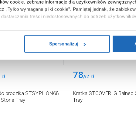
ików cookie, zebrane informacje dla użytkowników zewnętrznych
ącz „Tylko wymagane pliki cookie”.
Pamiętaj jednak, że zablokowa
dostarczania treści niedostosowanych do potrzeb użytkownikó
i na temat plików plików cookie, kliknij „Ustawienia plików cook
ików cookie i tego, dlaczego ich przepisy, przejdź do zakładu „I
Spersonalizuj
78
zł
,
92
zł
do brodzika STSYPHON68
Kratka STCOVERLG Balneo 
 Stone Tray
Tray