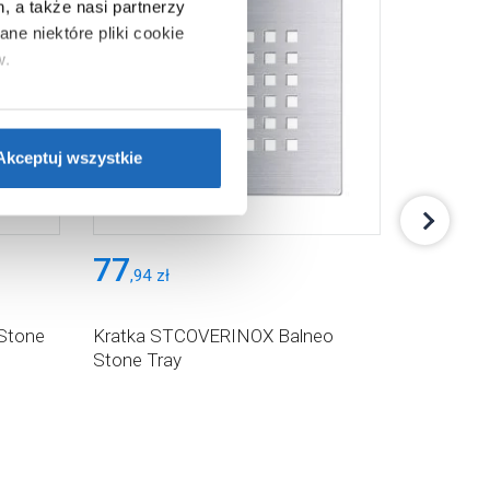
, a także nasi partnerzy
ne niektóre pliki cookie
w.
ie”.
Jeśli chcesz uzyskać
nformacje o plikach cookie”.
Akceptuj wszystkie
77
76
,
94
zł
,
96
zł
Stone
Kratka STCOVERINOX Balneo
Syfon d
Stone Tray
Balneo S