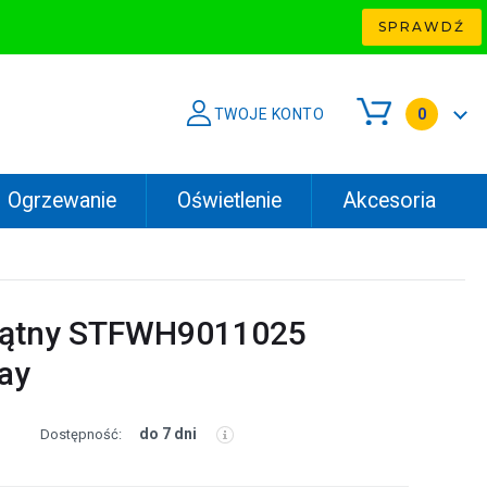
SPRAWDŹ
TWOJE KONTO
0
Ogrzewanie
Oświetlenie
Akcesoria
okątny STFWH9011025
ay
do 7 dni
Dostępność: