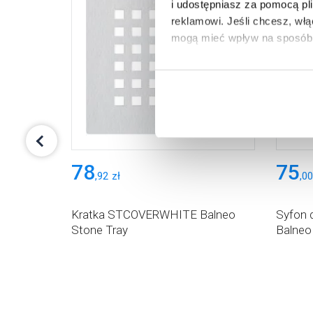
i udostępniasz za pomocą pl
reklamowi.
Jeśli chcesz, wł
mogą mieć wpływ na sposób 
Aby uzyskać więcej informacj
więcej informacji na temat pl
78
75
,
92
zł
,
00
eo Stone
Kratka STCOVERWHITE Balneo
Syfon 
Stone Tray
Balneo