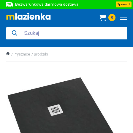
Bezwarunkowa darmowa dostawa
Sprawdź
Bezwarunkowa darmowa dostawa
0
Bezwarunkowa darmowa dostawa
Prysznice
Brodziki