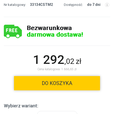
33134CSTM2
do 7 dni
Nr katalogowy:
Dostępność:
Bezwarunkowa
darmowa dostawa!
1 292
,
02
zł
Cena katalogowa: 1 666,65 zł
DO KOSZYKA
Wybierz wariant: