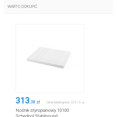
WARTO DOKUPIĆ
313
,
38
zł
Cena katalogowa:
375
,
15
zł
Nośnik styropianowy 10100
Schedpol Stabilsound