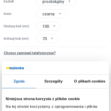
prostokątny
Kształt
czarny
Kolor
100
Dłuższy bok
(cm)
70
Krótszy bok
(cm)
Chcesz zamówić telefonicznie?
OPIS PRODUKTU
Zgoda
Szczegóły
O plikach cookies
Marka
Schedpol
Niniejsza strona korzysta z plików cookie
Seria
Kalait Black Stone
Na tej stronie korzystamy z oprogramowania i plików
Nr katalogowy
33134CSTM2