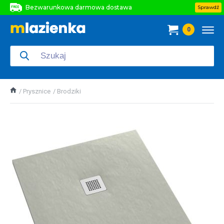
Bezwarunkowa darmowa dostawa
Sprawdź
Bezwarunkowa darmowa dostawa
0
Bezwarunkowa darmowa dostawa
Prysznice
Brodziki