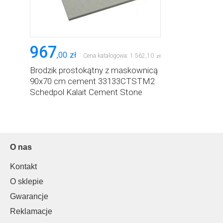
967
,
00
zł
Cena katalogowa:
1 562
,
10
zł
Brodzik prostokątny z maskownicą
90x70 cm cement 33133CTSTM2
Schedpol Kalait Cement Stone
O nas
Kontakt
O sklepie
Gwarancje
Reklamacje