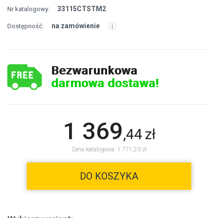
33115CTSTM2
Nr katalogowy:
na zamówienie
Dostępność:
Bezwarunkowa
darmowa dostawa!
1 369
,
44
zł
Cena katalogowa: 1 771,20 zł
DO KOSZYKA