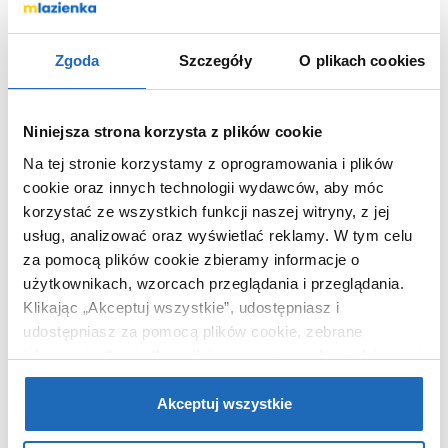
Stone
Nr katalogowy
33115CTSTM2
Zgoda
Szczegóły
O plikach cookies
Kształt
prostokątny
Kolor
cement
Niniejsza strona korzysta z plików cookie
Średnica odpływu
90 mm
Na tej stronie korzystamy z oprogramowania i plików
Materiał
akrylowo-
kompozytowy
cookie oraz innych technologii wydawców, aby móc
korzystać ze wszystkich funkcji naszej witryny, z jej
Dłuższy bok
100 cm
usług, analizować oraz wyświetlać reklamy.
W tym celu
Krótszy bok
90 cm
za pomocą plików cookie zbieramy informacje o
Kod EAN
5902627745799
użytkownikach, wzorcach przeglądania i przeglądania.
Wymiary z
108 x 5 x 98 cm
Klikając „Akceptuj wszystkie”, udostępniasz i
opakowaniem
udostępniasz za pomocą plików cookie, zebrane
informacje dla użytkowników zewnętrznych, a także nasi
Waga z
10,90 kg
opakowaniem
partnerzy reklamowi.
Jeśli chcesz, włącz „Tylko
wymagane pliki cookie”.
Pamiętaj jednak, że
Akceptuj wszystkie
Dane producenta
Zobacz
zablokowane niektóre pliki cookie mogą mieć wpływ na