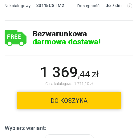
33115CSTM2
do 7 dni
Nr katalogowy:
Dostępność:
Bezwarunkowa
darmowa dostawa!
1 369
,
44
zł
Cena katalogowa: 1 771,20 zł
DO KOSZYKA
Wybierz wariant: