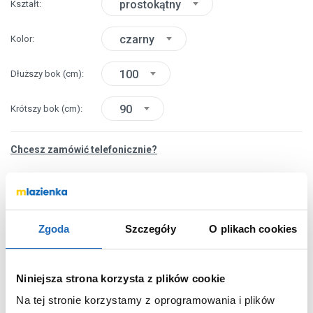
prostokątny
Kształt
czarny
Kolor
100
Dłuższy bok
(cm)
90
Krótszy bok
(cm)
Chcesz zamówić telefonicznie?
OPIS PRODUKTU
Zgoda
Szczegóły
O plikach cookies
Marka
Schedpol
Niniejsza strona korzysta z plików cookie
Seria
Kalait Black Stone
Na tej stronie korzystamy z oprogramowania i plików
Nr katalogowy
33115CSTM2