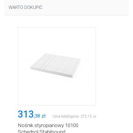
WARTO DOKUPIĆ
313
,
38
zł
Cena katalogowa:
375
,
15
zł
Nośnik styropianowy 10100
Schedpol Stabilsound