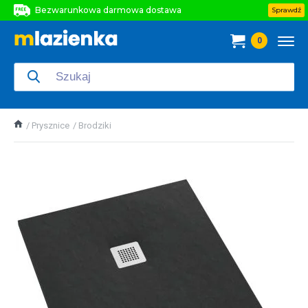
Bezwarunkowa darmowa dostawa
Sprawdź
Bezwarunkowa darmowa dostawa
0
Bezwarunkowa darmowa dostawa
Prysznice
Brodziki