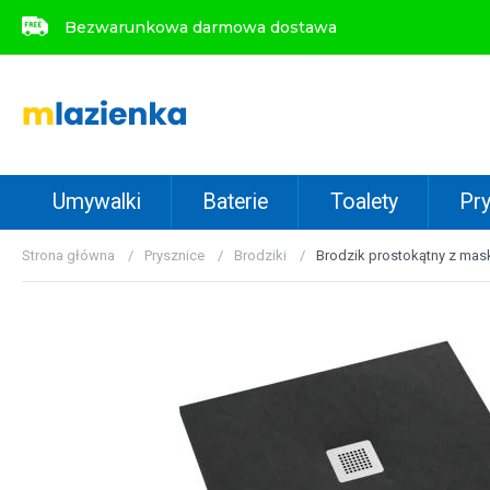
Bezwarunkowa darmowa dostawa
Bezwarunkowa darmowa dostawa
Umywalki
Baterie
Toalety
Pry
Strona główna
Prysznice
Brodziki
Brodzik prostokątny z mas