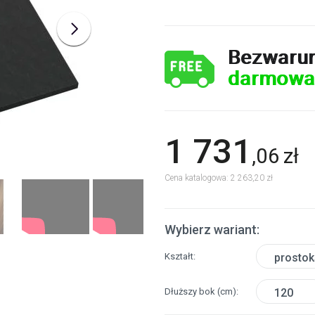
Bezwaru
darmowa
1 731
,
06
zł
Cena katalogowa: 2 263,20 zł
Wybierz wariant:
Kształt
prostok
Dłuższy bok
(cm)
120