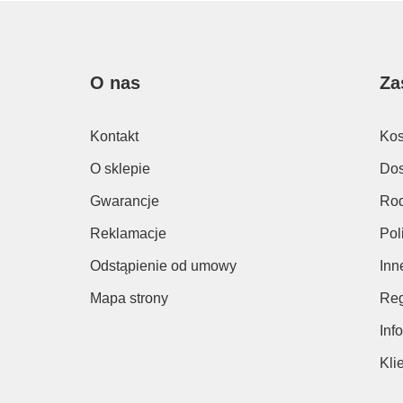
O nas
Za
Kontakt
Kos
O sklepie
Dos
Gwarancje
Rod
Reklamacje
Pol
Odstąpienie od umowy
Inn
Mapa strony
Reg
Inf
Kli