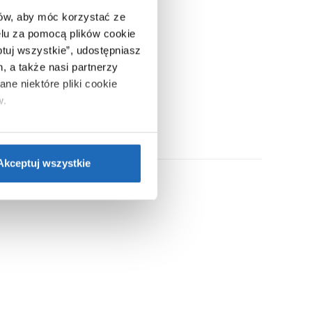
ców, aby móc korzystać ze
lu za pomocą plików cookie
ptuj wszystkie”, udostępniasz
, a także nasi partnerzy
ne niektóre pliki cookie
w.
ie”.
Jeśli chcesz uzyskać
nformacje o plikach cookie”.
Akceptuj wszystkie