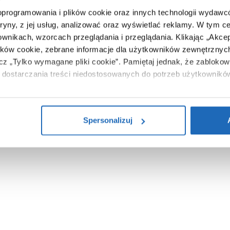
100 cm
 oprogramowania i plików cookie oraz innych technologii wydaw
5902627749810
tryny, z jej usług, analizować oraz wyświetlać reklamy.
W tym ce
ownikach, wzorcach przeglądania i przeglądania.
Klikając „Akce
108 x 5 x 128 cm
ików cookie, zebrane informacje dla użytkowników zewnętrznych
14,20 kg
ącz „Tylko wymagane pliki cookie”.
Pamiętaj jednak, że zablokowa
dostarczania treści niedostosowanych do potrzeb użytkownikó
Zobacz
i na temat plików plików cookie, kliknij „Ustawienia plików cook
ików cookie i tego, dlaczego ich przepisy, przejdź do zakładu „I
Spersonalizuj