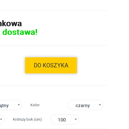
nkowa
 dostawa!
DO KOSZYKA
Kolor
ątny
czarny
Krótszy bok
(cm)
100