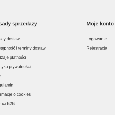
sady sprzedaży
Moje konto
zty dostaw
Logowanie
tępność i terminy dostaw
Rejestracja
zaje płatności
ityka prywatności
e
ulamin
ormacje o cookies
enci B2B