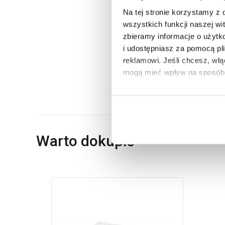
Krótszy bok
Na tej stronie korzystamy z
Kod EAN
wszystkich funkcji naszej wi
zbieramy informacje o użytk
Wymiary z opakowaniem
i udostępniasz za pomocą pl
Waga z opakowaniem
reklamowi.
Jeśli chcesz, wł
mogą mieć wpływ na sposób 
Dane producenta
Aby uzyskać więcej informacj
więcej informacji na temat pl
Warto dokupić