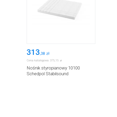
313
,
38
zł
Cena katalogowa:
375
,
15
zł
Nośnik styropianowy 10100
Schedpol Stabilsound