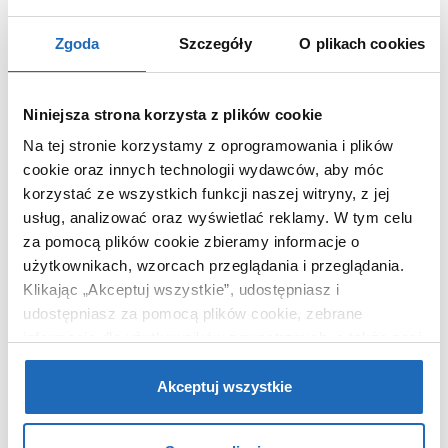
Kształt
prostokątny
Zgoda
Szczegóły
O plikach cookies
Kolor
biały
Średnica odpływu
90 mm
Materiał
akrylowo-
Niniejsza strona korzysta z plików cookie
kompozytowy
Na tej stronie korzystamy z oprogramowania i plików
Dłuższy bok
140 cm
cookie oraz innych technologii wydawców, aby móc
Krótszy bok
80 cm
korzystać ze wszystkich funkcji naszej witryny, z jej
usług, analizować oraz wyświetlać reklamy.
W tym celu
Kod EAN
5902627745966
za pomocą plików cookie zbieramy informacje o
Wymiary z
148 x 5 x 88 cm
użytkownikach, wzorcach przeglądania i przeglądania.
opakowaniem
Klikając „Akceptuj wszystkie”, udostępniasz i
Waga z
13,40 kg
udostępniasz za pomocą plików cookie, zebrane
opakowaniem
informacje dla użytkowników zewnętrznych, a także nasi
Dane producenta
Zobacz
partnerzy reklamowi.
Jeśli chcesz, włącz „Tylko
wymagane pliki cookie”.
Pamiętaj jednak, że
Akceptuj wszystkie
zablokowane niektóre pliki cookie mogą mieć wpływ na
sposób dostarczania treści niedostosowanych do potrzeb