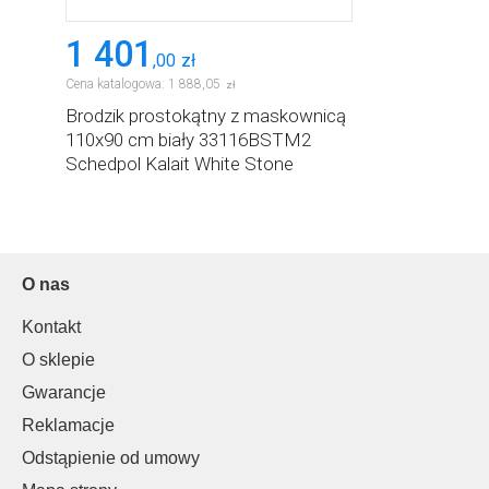
1 401
,
00
zł
Cena katalogowa:
1 888
,
05
zł
Brodzik prostokątny z maskownicą
110x90 cm biały 33116BSTM2
Schedpol Kalait White Stone
O nas
Kontakt
O sklepie
Gwarancje
Reklamacje
Odstąpienie od umowy