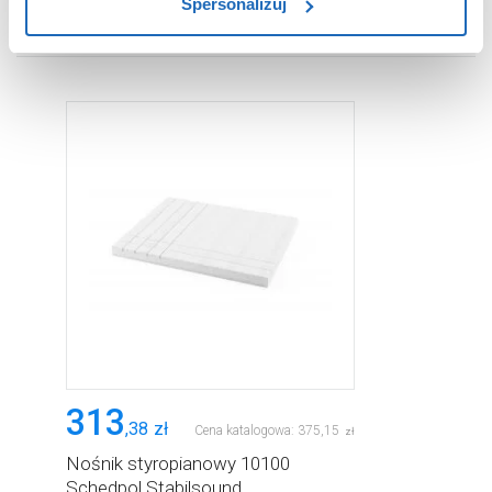
Spersonalizuj
użytkowników.
WARTO DOKUPIĆ
Aby uzyskać więcej informacji na temat plików plików
cookie, kliknij „Ustawienia plików cookie”.
Jeśli chcesz
uzyskać więcej informacji na temat plików cookie i tego,
dlaczego ich przepisy, przejdź do zakładu „Informacje o
plikach cookie”.
313
,
38
zł
Cena katalogowa:
375
,
15
zł
Nośnik styropianowy 10100
Schedpol Stabilsound