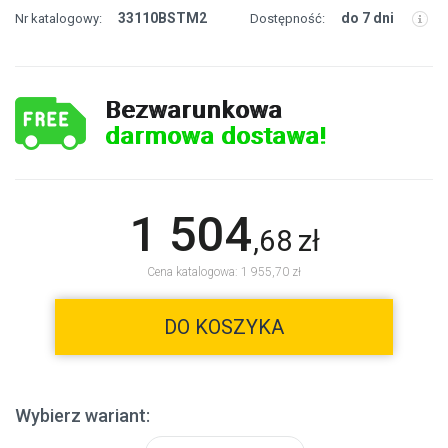
33110BSTM2
do 7 dni
Nr katalogowy:
Dostępność:
Bezwarunkowa
darmowa dostawa!
1 504
,
68
zł
Cena katalogowa: 1 955,70 zł
DO KOSZYKA
Wybierz wariant: