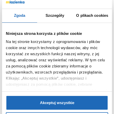
Nr katalogowy
33119BSTM2
Kształt
prostokątny
Zgoda
Szczegóły
O plikach cookies
Kolor
biały
Średnica odpływu
90 mm
Niniejsza strona korzysta z plików cookie
Materiał
akrylowo-
Na tej stronie korzystamy z oprogramowania i plików
kompozytowy
cookie oraz innych technologii wydawców, aby móc
Dłuższy bok
140 cm
korzystać ze wszystkich funkcji naszej witryny, z jej
Krótszy bok
90 cm
usług, analizować oraz wyświetlać reklamy.
W tym celu
Kod EAN
5902627746024
za pomocą plików cookie zbieramy informacje o
użytkownikach, wzorcach przeglądania i przeglądania.
Wymiary z
148 x 5 x 98 cm
opakowaniem
Klikając „Akceptuj wszystkie”, udostępniasz i
udostępniasz za pomocą plików cookie, zebrane
Waga z
14,90 kg
informacje dla użytkowników zewnętrznych, a także nasi
opakowaniem
partnerzy reklamowi.
Jeśli chcesz, włącz „Tylko
Dane producenta
Zobacz
wymagane pliki cookie”.
Pamiętaj jednak, że
Akceptuj wszystkie
zablokowane niektóre pliki cookie mogą mieć wpływ na