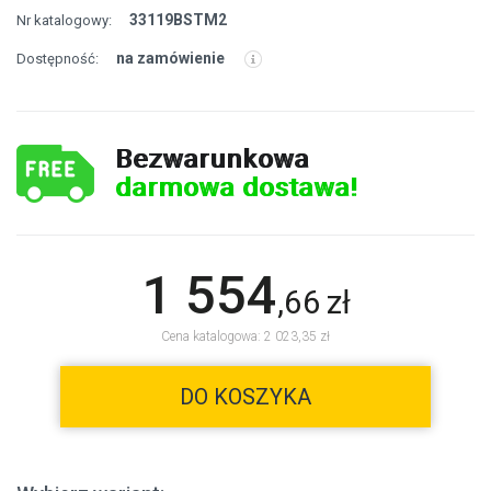
33119BSTM2
Nr katalogowy:
na zamówienie
Dostępność:
Bezwarunkowa
darmowa dostawa!
1 554
,
66
zł
Cena katalogowa: 2 023,35 zł
DO KOSZYKA