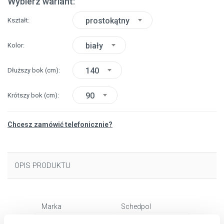
Wybierz wariant:
prostokątny
Kształt
biały
Kolor
140
Dłuższy bok
(cm)
90
Krótszy bok
(cm)
Chcesz zamówić telefonicznie?
OPIS PRODUKTU
Marka
Schedpol
Seria
Kalait White Stone