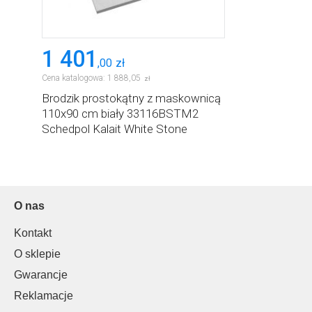
1 401
,
00
zł
Cena katalogowa:
1 888
,
05
zł
Brodzik prostokątny z maskownicą
110x90 cm biały 33116BSTM2
Schedpol Kalait White Stone
O nas
Kontakt
O sklepie
Gwarancje
Reklamacje