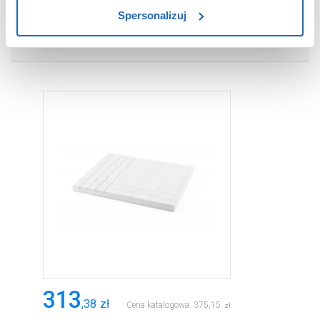
sposób dostarczania treści niedostosowanych do potrzeb
Spersonalizuj
użytkowników.
WARTO DOKUPIĆ
Aby uzyskać więcej informacji na temat plików plików
cookie, kliknij „Ustawienia plików cookie”.
Jeśli chcesz
uzyskać więcej informacji na temat plików cookie i tego,
dlaczego ich przepisy, przejdź do zakładu „Informacje o
plikach cookie”.
313
,
38
zł
Cena katalogowa:
375
,
15
zł