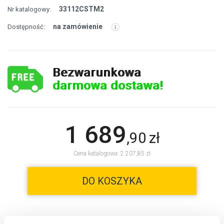
33112CSTM2
Nr katalogowy:
na zamówienie
Dostępność:
Bezwarunkowa
darmowa dostawa!
1 689
,
90
zł
Cena katalogowa: 2 207,85 zł
DO KOSZYKA