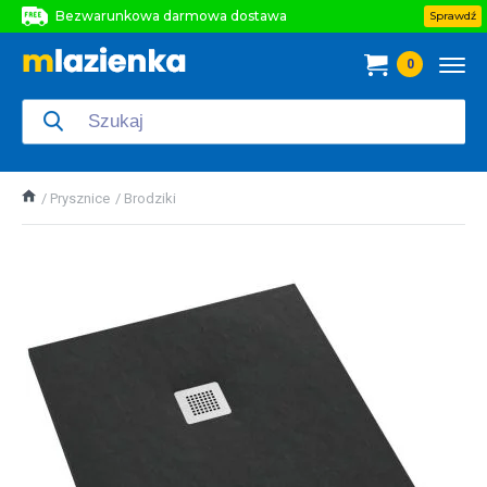
Bezwarunkowa darmowa dostawa
Sprawdź
Bezwarunkowa darmowa dostawa
0
Bezwarunkowa darmowa dostawa
Prysznice
Brodziki