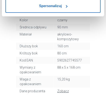
sposób dostarczania treści niedostosowanych do potrzeb
Spersonalizuj
Nr katalogowy
33112CSTM2
użytkowników.
Kształt
prostokątny
Aby uzyskać więcej informacji na temat plików plików
Kolor
czarny
cookie, kliknij „Ustawienia plików cookie”.
Jeśli chcesz
Średnica odpływu
90 mm
uzyskać więcej informacji na temat plików cookie i tego,
Materiał
akrylowo-
dlaczego ich przepisy, przejdź do zakładu „Informacje o
kompozytowy
plikach cookie”.
Dłuższy bok
160 cm
Krótszy bok
80 cm
Kod EAN
5902627745577
Wymiary z
88 x 5 x 168 cm
opakowaniem
Waga z
15,20 kg
opakowaniem
Dane producenta
Zobacz