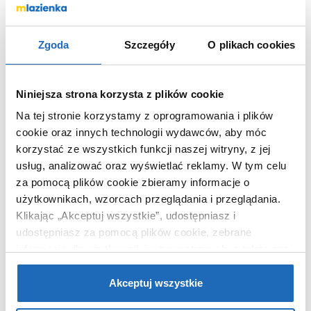
Wybierz wariant:
prostokątny
Kształt
Zgoda
Szczegóły
O plikach cookies
czarny
Kolor
Niniejsza strona korzysta z plików cookie
160
Dłuższy bok
(cm)
Na tej stronie korzystamy z oprogramowania i plików
cookie oraz innych technologii wydawców, aby móc
80
Krótszy bok
(cm)
korzystać ze wszystkich funkcji naszej witryny, z jej
usług, analizować oraz wyświetlać reklamy.
W tym celu
Chcesz zamówić telefonicznie?
za pomocą plików cookie zbieramy informacje o
użytkownikach, wzorcach przeglądania i przeglądania.
Klikając „Akceptuj wszystkie”, udostępniasz i
OPIS PRODUKTU
udostępniasz za pomocą plików cookie, zebrane
informacje dla użytkowników zewnętrznych, a także nasi
partnerzy reklamowi.
Jeśli chcesz, włącz „Tylko
wymagane pliki cookie”.
Pamiętaj jednak, że
Akceptuj wszystkie
Marka
Schedpol
zablokowane niektóre pliki cookie mogą mieć wpływ na
Seria
Kalait Black Stone