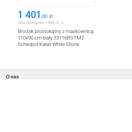
1 401
,
00
zł
Cena katalogowa:
1 888
,
05
zł
Brodzik prostokątny z maskownicą
110x90 cm biały 33116BSTM2
Schedpol Kalait White Stone
O nas
Kontakt
O sklepie
Gwarancje
Reklamacje
Odstąpienie od umowy