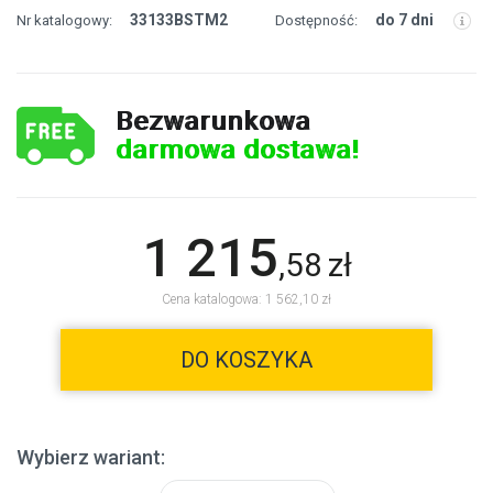
33133BSTM2
do 7 dni
Nr katalogowy:
Dostępność:
Bezwarunkowa
darmowa dostawa!
1 215
,
58
zł
Cena katalogowa: 1 562,10 zł
DO KOSZYKA
Wybierz wariant: