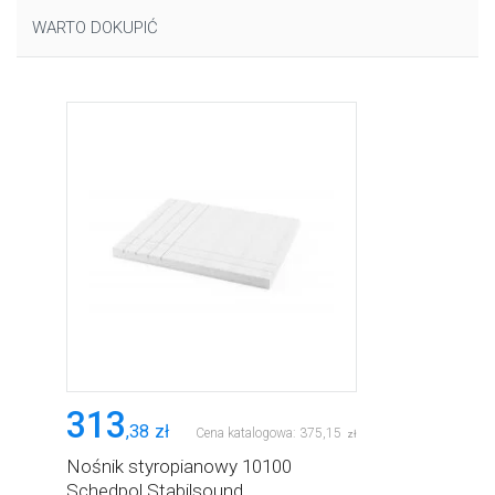
WARTO DOKUPIĆ
313
,
38
zł
Cena katalogowa:
375
,
15
zł
Nośnik styropianowy 10100
Schedpol Stabilsound