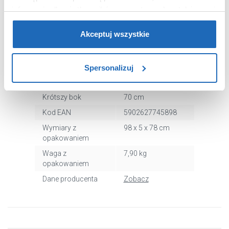
informacje dla użytkowników zewnętrznych, a także nasi
Kształt
prostokątny
partnerzy reklamowi.
Jeśli chcesz, włącz „Tylko
Kolor
biały
wymagane pliki cookie”.
Pamiętaj jednak, że
Akceptuj wszystkie
Średnica odpływu
90 mm
zablokowane niektóre pliki cookie mogą mieć wpływ na
Materiał
akrylowo-
sposób dostarczania treści niedostosowanych do potrzeb
kompozytowy
Spersonalizuj
użytkowników.
Dłuższy bok
90 cm
Aby uzyskać więcej informacji na temat plików plików
Krótszy bok
70 cm
cookie, kliknij „Ustawienia plików cookie”.
Jeśli chcesz
Kod EAN
5902627745898
uzyskać więcej informacji na temat plików cookie i tego,
Wymiary z
98 x 5 x 78 cm
dlaczego ich przepisy, przejdź do zakładu „Informacje o
opakowaniem
plikach cookie”.
Waga z
7,90 kg
opakowaniem
Dane producenta
Zobacz