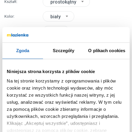
prostokątny
Kształt
biały
Kolor
90
Dłuższy bok
(cm)
70
Krótszy bok
(cm)
Zgoda
Szczegóły
O plikach cookies
Chcesz zamówić telefonicznie?
Niniejsza strona korzysta z plików cookie
Na tej stronie korzystamy z oprogramowania i plików
OPIS PRODUKTU
cookie oraz innych technologii wydawców, aby móc
korzystać ze wszystkich funkcji naszej witryny, z jej
usług, analizować oraz wyświetlać reklamy.
W tym celu
za pomocą plików cookie zbieramy informacje o
Marka
Schedpol
użytkownikach, wzorcach przeglądania i przeglądania.
Seria
Kalait White Stone
Klikając „Akceptuj wszystkie”, udostępniasz i
Nr katalogowy
33133BSTM2
udostępniasz za pomocą plików cookie, zebrane