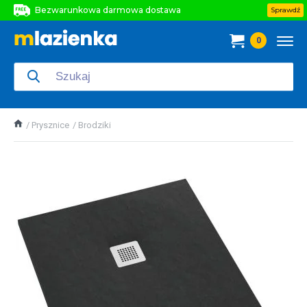
Bezwarunkowa darmowa dostawa
Sprawdź
Bezwarunkowa darmowa dostawa
0
Bezwarunkowa darmowa dostawa
Prysznice
Brodziki