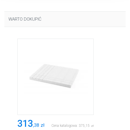
plikach cookie”.
WARTO DOKUPIĆ
313
,
38
zł
Cena katalogowa:
375
,
15
zł