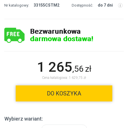
33155CSTM2
do 7 dni
Nr katalogowy:
Dostępność:
Bezwarunkowa
darmowa dostawa!
1 265
,
56
zł
Cena katalogowa: 1 629,75 zł
DO KOSZYKA
Wybierz wariant: