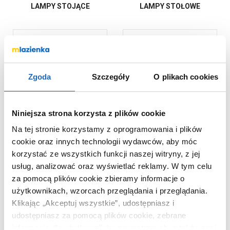
LAMPY STOJĄCE
LAMPY STOŁOWE
Zgoda
Szczegóły
O plikach cookies
Niniejsza strona korzysta z plików cookie
Na tej stronie korzystamy z oprogramowania i plików
OŚWIETLENIE SZYNOWE
LAMPY
I LINKOWE
PRZYPODŁOGOWE
cookie oraz innych technologii wydawców, aby móc
korzystać ze wszystkich funkcji naszej witryny, z jej
usług, analizować oraz wyświetlać reklamy.
W tym celu
za pomocą plików cookie zbieramy informacje o
użytkownikach, wzorcach przeglądania i przeglądania.
Klikając „Akceptuj wszystkie”, udostępniasz i
udostępniasz za pomocą plików cookie, zebrane
informacje dla użytkowników zewnętrznych, a także nasi