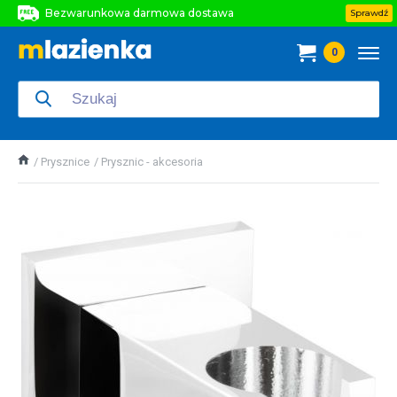
Bezwarunkowa darmowa dostawa
Sprawdź
Bezwarunkowa darmowa dostawa
0
Bezwarunkowa darmowa dostawa
Prysznice
Prysznic - akcesoria