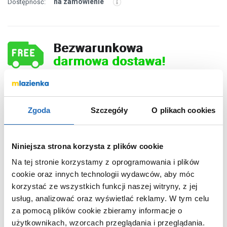
na zamówienie
Dostępność:
Bezwarunkowa
darmowa dostawa!
91
Zgoda
Szczegóły
O plikach cookies
,
00
zł
DO KOSZYKA
Niniejsza strona korzysta z plików cookie
Na tej stronie korzystamy z oprogramowania i plików
cookie oraz innych technologii wydawców, aby móc
korzystać ze wszystkich funkcji naszej witryny, z jej
Chcesz zamówić telefonicznie?
usług, analizować oraz wyświetlać reklamy.
W tym celu
za pomocą plików cookie zbieramy informacje o
użytkownikach, wzorcach przeglądania i przeglądania.