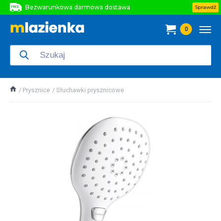
Bezwarunkowa darmowa dostawa
Sprawdź
Bezwarunkowa darmowa dostawa
0
Bezwarunkowa darmowa dostawa
Prysznice
Słuchawki prysznicowe