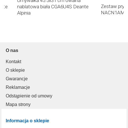
Umywalka 45.5x31 cm owalna
Zestaw prys
ante
nablatowa biała CGA6U4S Deante
NACN1AM De
Alpinia
O nas
Kontakt
O sklepie
Gwarancje
Reklamacje
Odstąpienie od umowy
Mapa strony
Informacja o sklepie