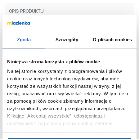
OPIS PRODUKTU
Marka
Deante
Zgoda
Szczegóły
O plikach cookies
Seria
Alpinia
Nr katalogowy
NGA05RS
Niniejsza strona korzysta z plików cookie
Ilość strumieni
3-strumieniowa
Na tej stronie korzystamy z oprogramowania i plików
Kolor
chrom
cookie oraz innych technologii wydawców, aby móc
Kod EAN
5907650810186
korzystać ze wszystkich funkcji naszej witryny, z jej
Wymiary z
5 x 30 x 13 cm
usług, analizować oraz wyświetlać reklamy.
W tym celu
opakowaniem
za pomocą plików cookie zbieramy informacje o
Waga z opakowaniem
0,26 kg
użytkownikach, wzorcach przeglądania i przeglądania.
Klikając „Akceptuj wszystkie”, udostępniasz i
Dane producenta
Zobacz
udostępniasz za pomocą plików cookie, zebrane
informacje dla użytkowników zewnętrznych, a także nasi
partnerzy reklamowi.
Jeśli chcesz, włącz „Tylko