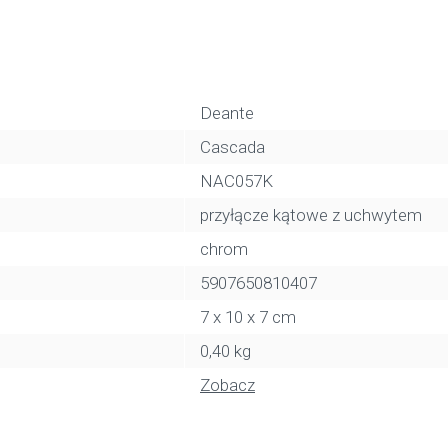
Deante
Cascada
NAC057K
przyłącze kątowe z uchwytem
chrom
5907650810407
7 x 10 x 7 cm
0,40 kg
Zobacz