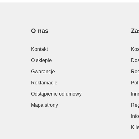
O nas
Za
Kontakt
Kos
O sklepie
Dos
Gwarancje
Rod
Reklamacje
Pol
Odstąpienie od umowy
Inn
Mapa strony
Reg
Inf
Kli