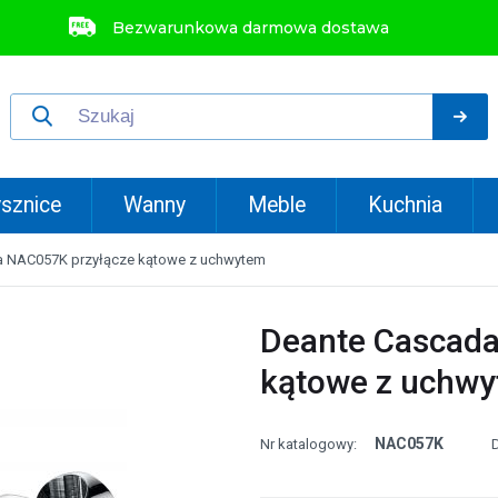
Bezwarunkowa darmowa dostawa
sznice
Wanny
Meble
Kuchnia
a NAC057K przyłącze kątowe z uchwytem
Deante Cascada
kątowe z uchw
NAC057K
Nr katalogowy: