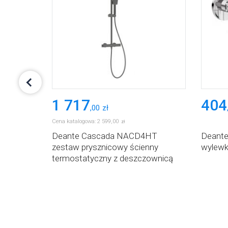
1 717
404
,
00
zł
Cena katalogowa:
2 599
,
00
zł
e kątowe
Deante Cascada NACD4HT
Deant
zestaw prysznicowy ścienny
wylewka
termostatyczny z deszczownicą
grafitowy