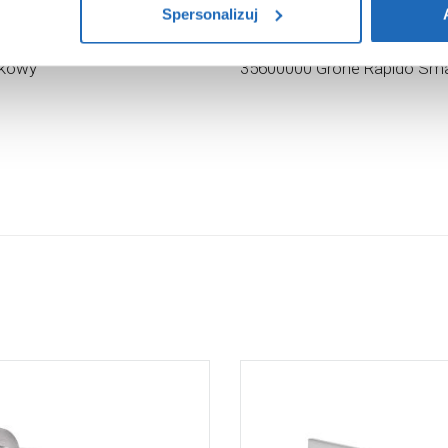
Spersonalizuj
logowa:
1 599
,
00
Cena katalogowa:
405
,
90
zł
zł
 Arnika NAC09QA zestaw
Element podtynkowy baterii
nkowy
35600000 Grohe Rapido Sm