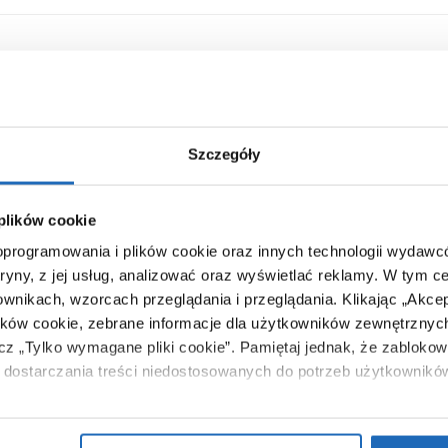
Szczegóły
 plików cookie
 oprogramowania i plików cookie oraz innych technologii wydaw
tryny, z jej usług, analizować oraz wyświetlać reklamy.
W tym ce
ownikach, wzorcach przeglądania i przeglądania.
Klikając „Akce
ików cookie, zebrane informacje dla użytkowników zewnętrznych
ącz „Tylko wymagane pliki cookie”.
Pamiętaj jednak, że zablokowa
dostarczania treści niedostosowanych do potrzeb użytkownikó
i na temat plików plików cookie, kliknij „Ustawienia plików cook
17
224
,
00
zł
,
98
zł
ików cookie i tego, dlaczego ich przepisy, przejdź do zakładu „I