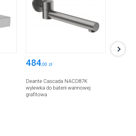
484
89
,
00
zł
,
92
zł
Deante Cascada NACD87K
Deszczow
wylewka do baterii wannowej
chrom N
grafitowa