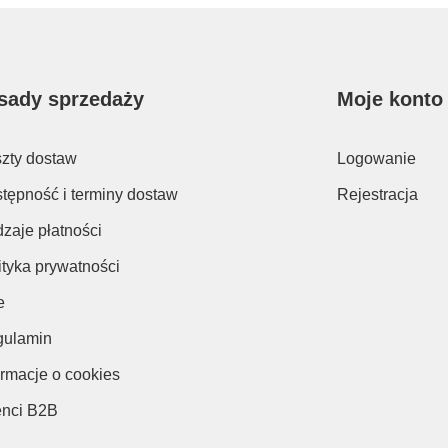
sady sprzedaży
Moje konto
zty dostaw
Logowanie
tępność i terminy dostaw
Rejestracja
zaje płatności
ityka prywatności
e
ulamin
ormacje o cookies
enci B2B