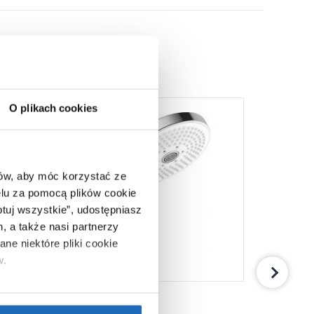
O plikach cookies
ców, aby móc korzystać ze
lu za pomocą plików cookie
ptuj wszystkie”, udostępniasz
, a także nasi partnerzy
ne niektóre pliki cookie
w.
ie”.
Jeśli chcesz uzyskać
225
1 00
,
97
zł
nformacje o plikach cookie”.