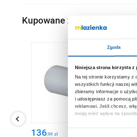
Kupowane z
Zgoda
Niniejsza strona korzysta z
Na tej stronie korzystamy z
wszystkich funkcji naszej wi
zbieramy informacje o użytk
i udostępniasz za pomocą pl
reklamowi.
Jeśli chcesz, wł
mogą mieć wpływ na sposób 
Aby uzyskać więcej informacj
136
1 3
,
99
zł
więcej informacji na temat pl