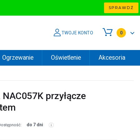
SPRAWDŹ
TWOJE KONTO
0
Ogrzewanie
Oświetlenie
Akcesoria
 NAC057K przyłącze
ytem
do 7 dni
Dostępność: