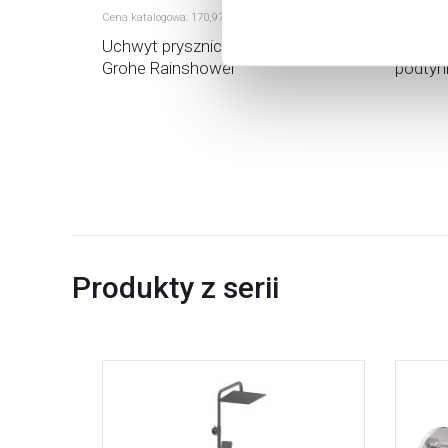
Cena katalogowa:
170
,
97
Cena kata
zł
nierza
Uchwyt prysznicowy 27056000
Deante
Gap
Grohe Rainshower
podty
Produkty z serii